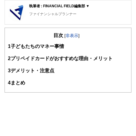
執筆者 : FINANCIAL FIELD編集部 ▼
ファイナンシャルプランナー
FinancialField編集部は、金融、経済に関する記事を、日々
の暮らしにどのような影響を与えるかという視点で、お金の
目次
知識がない方でも理解できるようわかりやすく発信していま
[
非表示
]
す。
1
子どもたちのマネー事情
編集部のメンバーは、ファイナンシャルプランナーの資格取
得者を中心に「お金や暮らし」に関する書籍・雑誌の編集経
2
プリペイドカードがおすすめな理由・メリット
験者で構成され、企画立案から記事掲載まですべての工程に
関わることで、読者目線のコンテンツを追求しています。
3
デメリット・注意点
FinancialFieldの特徴は、ファイナンシャルプランナー、弁
4
まとめ
護士、税理士、宅地建物取引士、相続診断士、住宅ローンア
ドバイザー、DCプランナー、公認会計士、社会保険労務
士、行政書士、投資アナリスト、キャリアコンサルタントな
ど150名以上の有資格者を執筆者・監修者として迎え、むず
かしく感じられる年金や税金、相続、保険、ローンなどの話
をわかりやすく発信している点です。
このように編集経験豊富なメンバーと金融や経済に精通した
執筆者・監修者による執筆体制を築くことで、内容のわかり
やすさはもちろんのこと、読み応えのあるコンテンツと確か