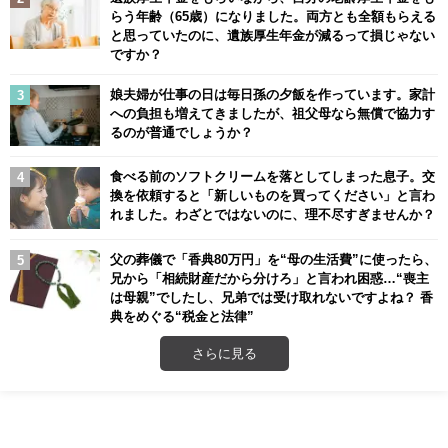
らう年齢（65歳）になりました。両方とも全額もらえる
と思っていたのに、遺族厚生年金が減るって損じゃない
ですか？
娘夫婦が仕事の日は毎日孫の夕飯を作っています。家計
への負担も増えてきましたが、祖父母なら無償で協力す
るのが普通でしょうか？
食べる前のソフトクリームを落としてしまった息子。交
換を依頼すると「新しいものを買ってください」と言わ
れました。わざとではないのに、理不尽すぎませんか？
父の葬儀で「香典80万円」を“母の生活費”に使ったら、
兄から「相続財産だから分けろ」と言われ困惑…“喪主
は母親”でしたし、兄弟では受け取れないですよね？ 香
典をめぐる“税金と法律”
さらに見る