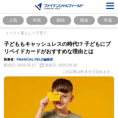
人気
年収
相続
税金
年金
トップ
>
暮らし
>
子育て
子どももキャッシュレスの時代!? 子どもにプ
リペイドカードがおすすめな理由とは
執筆者 :
FINANCIAL FIELD編集部
配信日:
2023.01.17
更新日:
2025.09.26
この記事は約
3
分で読めます。