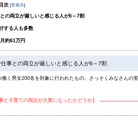
目次
[
非表示
]
取得者を中心に「お金や暮らし」に関する書籍・雑誌の編集経験者で構成され、企
線のコンテンツを追求しています。
との両立が厳しいと感じる人が6～7割
ンナー、弁護士、税理士、宅地建物取引士、相続診断士、住宅ローンアドバイザー、DCプラ
討する人も多数
スト、キャリアコンサルタントなど150名以上の有資格者を執筆者・監修者として
ンなどの話をわかりやすく発信している点です。
月約61万円
た執筆者・監修者による執筆体制を築くことで、内容のわかりやすさはもちろんの
ています。
で仕事との両立が厳しいと感じる人が6～7割
のコンシェルジュを目指します。
つ働く男女200名を対象に行われたもの。さっそくみなさんの
事と子育ての両立が大変になったかどうか】