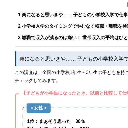
編集部のメンバーは、ファイナンシャルプランナーの資格
案から記事掲載まですべての工程に関わることで、読者目
1
楽になると思いきや…… 子どもの小学校入学で仕事
FinancialFieldの特徴は、ファイナンシャルプラ
2
小学校入学のタイミングでやむなく転職・離職を検
ー、公認会計士、社会保険労務士、行政書士、投資アナリ
え、むずかしく感じられる年金や税金、相続、保険、ロー
3
離職で収入が減るのは痛い！ 世帯収入の平均はひと
このように編集経験豊富なメンバーと金融や経済に精通し
と、読み応えのあるコンテンツと確かな情報発信を実現し
楽になると思いきや…… 子どもの小学校入学
私たちは、快適でより良い生活のアイデアを提供するお金
この調査は、全国の小学校1年生～3年生の子どもを持
チェックしてみます。
【子どもが小学生になったとき、以前と比較して仕
＜女性＞
1位：まぁそう思った 38％