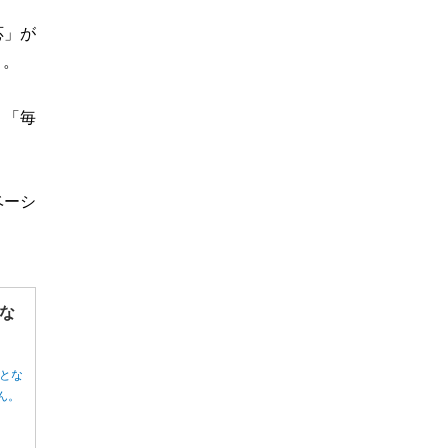
応」が
）。
、「毎
ベーシ
な
とな
ん。