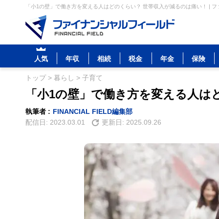
「小1の壁」で働き方を変える人はどのくらい？ 世帯収入が減るのは痛い！ | 
人気
年収
相続
税金
年金
保険
トップ
>
暮らし
>
子育て
「小1の壁」で働き方を変える人は
執筆者 :
FINANCIAL FIELD編集部
配信日:
2023.03.01
更新日:
2025.09.26