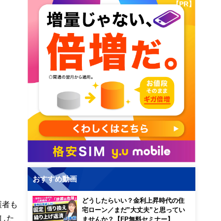
【PR】
おすすめ動画
どうしたらいい？金利上昇時代の住
護者も
宅ローン／まだ”大丈夫”と思ってい
した
ませんか？【FP無料セミナー】