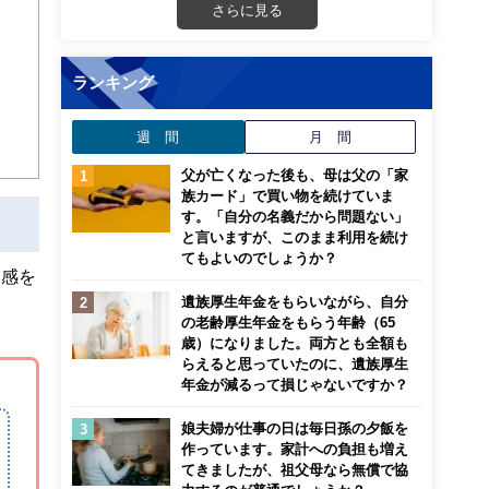
さらに見る
画立
ランキング
ンナ
迎
週 間
月 間
こ
父が亡くなった後も、母は父の「家
族カード」で買い物を続けていま
す。「自分の名義だから問題ない」
と言いますが、このまま利用を続け
てもよいのでしょうか？
実感を
遺族厚生年金をもらいながら、自分
の老齢厚生年金をもらう年齢（65
歳）になりました。両方とも全額も
らえると思っていたのに、遺族厚生
年金が減るって損じゃないですか？
娘夫婦が仕事の日は毎日孫の夕飯を
作っています。家計への負担も増え
てきましたが、祖父母なら無償で協