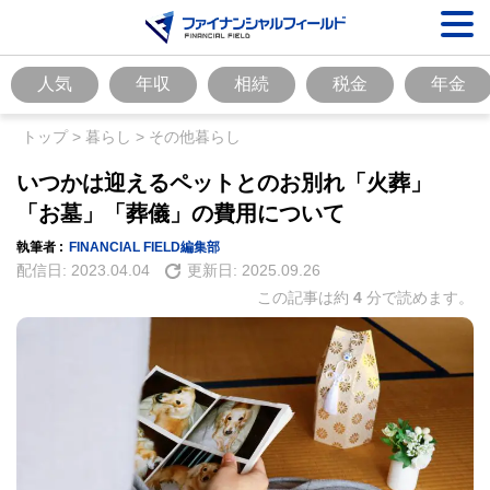
人気
年収
相続
税金
年金
トップ
>
暮らし
>
その他暮らし
いつかは迎えるペットとのお別れ「火葬」
「お墓」「葬儀」の費用について
執筆者 :
FINANCIAL FIELD編集部
配信日:
2023.04.04
更新日:
2025.09.26
この記事は約
4
分で読めます。