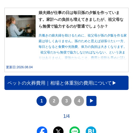
娘夫婦が仕事の日は毎日孫の夕飯を作っていま
す。家計への負担も増えてきましたが、祖父母な
ら無償で協力するのが普通でしょうか？
共働きの娘夫婦を助けるために、祖父母が孫の夕飯を作る家
庭は珍しくありません。孫のためと思えば頑張りたい一方、
毎日となると食費や光熱費、体力の負担は大きくなります。
祖父母だから無償で協力しなければならない、という決ま
りはありません。家族だからこそ、費用と役割を早めに話し
合うことが大切です。
更新日:2026.08.04
ペットの火葬費用｜相場と体重別の費用について
1
2
3
4
▶
1/4