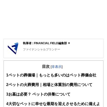
執筆者 : FINANCIAL FIELD編集部 ▼
ファイナンシャルプランナー
FinancialField編集部は、金融、経済に関する記事を、日々
の暮らしにどのような影響を与えるかという視点で、お金の
目次
知識がない方でも理解できるようわかりやすく発信していま
[
非表示
]
す。
1
ペットの葬儀場｜もっとも多いのはペット葬儀会社
編集部のメンバーは、ファイナンシャルプランナーの資格取
得者を中心に「お金や暮らし」に関する書籍・雑誌の編集経
2
ペットの火葬費用｜相場と体重別の費用について
験者で構成され、企画立案から記事掲載まですべての工程に
関わることで、読者目線のコンテンツを追求しています。
3
お墓は必要？ ペットの供養について
FinancialFieldの特徴は、ファイナンシャルプランナー、弁
4
大切なペットに幸せな最期を迎えさせるために備えよ
護士、税理士、宅地建物取引士、相続診断士、住宅ローンア