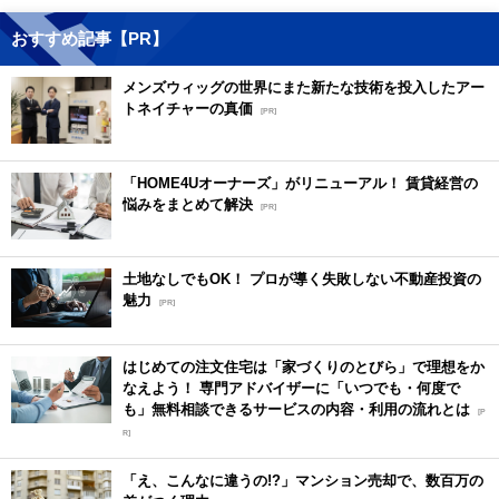
おすすめ記事【PR】
メンズウィッグの世界にまた新たな技術を投入したアー
トネイチャーの真価
[PR]
「HOME4Uオーナーズ」がリニューアル！ 賃貸経営の
悩みをまとめて解決
[PR]
土地なしでもOK！ プロが導く失敗しない不動産投資の
魅力
[PR]
はじめての注文住宅は「家づくりのとびら」で理想をか
なえよう！ 専門アドバイザーに「いつでも・何度で
も」無料相談できるサービスの内容・利用の流れとは
[P
R]
「え、こんなに違うの!?」マンション売却で、数百万の