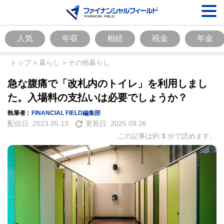
人気
年収
相続
税金
年金
トップ
>
暮らし
>
その他暮らし
急な腹痛で「改札内のトイレ」を利用しまし
た。入場料の支払いは必要でしょうか？
執筆者 :
FINANCIAL FIELD編集部
配信日:
2023.05.13
更新日:
2025.09.26
この記事は約
3
分で読めます。