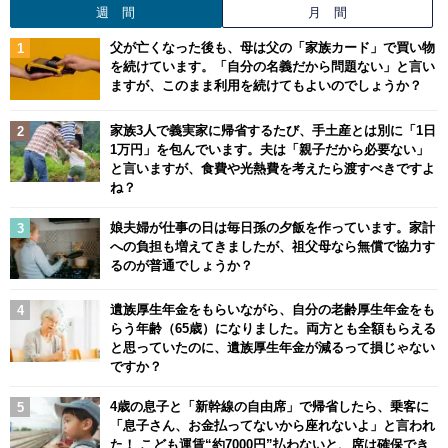
週 間
月 間
父が亡くなった後も、母は父の「家族カード」で買い物
を続けています。「自分の名義だから問題ない」と言い
ますが、このまま利用を続けてもよいのでしょうか？
家族3人で義実家に帰省するたび、手土産とは別に「1日
1万円」を包んでいます。夫は「親子だから必要ない」
と言いますが、食費や光熱費を考えたら渡すべきですよ
ね？
娘夫婦が仕事の日は毎日孫の夕飯を作っています。家計
への負担も増えてきましたが、祖父母なら無償で協力す
るのが普通でしょうか？
遺族厚生年金をもらいながら、自分の老齢厚生年金をも
らう年齢（65歳）になりました。両方とも全額もらえる
と思っていたのに、遺族厚生年金が減るって損じゃない
ですか？
4歳の息子と「新幹線の自由席」で帰省したら、乗客に
「息子さん、お金払ってないから座れないよ」と言われ
た！ こども運賃“約7000円”払わないと、席は確保でき