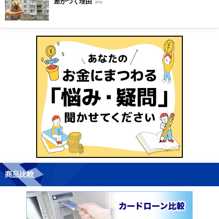
差がつく理由
[PR]
商品比較