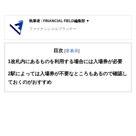
執筆者 : FINANCIAL FIELD編集部 ▼
ファイナンシャルプランナー
FinancialField編集部は、金融、経済に関する記事を、日々
の暮らしにどのような影響を与えるかという視点で、お金の
目次
知識がない方でも理解できるようわかりやすく発信していま
[
非表示
]
す。
1
改札内にあるものを利用する場合には入場券が必要
編集部のメンバーは、ファイナンシャルプランナーの資格取
得者を中心に「お金や暮らし」に関する書籍・雑誌の編集経
2
駅によっては入場券が不要なところもあるので確認し
験者で構成され、企画立案から記事掲載まですべての工程に
ておくのがおすすめ
関わることで、読者目線のコンテンツを追求しています。
FinancialFieldの特徴は、ファイナンシャルプランナー、弁
護士、税理士、宅地建物取引士、相続診断士、住宅ローンア
ドバイザー、DCプランナー、公認会計士、社会保険労務
士、行政書士、投資アナリスト、キャリアコンサルタントな
ど150名以上の有資格者を執筆者・監修者として迎え、むず
かしく感じられる年金や税金、相続、保険、ローンなどの話
をわかりやすく発信している点です。
このように編集経験豊富なメンバーと金融や経済に精通した