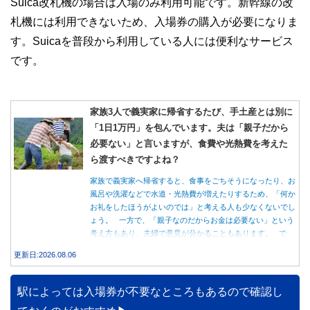
Suica改札機の場合は入場のみ利用可能です。新幹線の改
札機には利用できないため、入場券の購入が必要になりま
す。Suicaを普段から利用している人には便利なサービス
です。
家族3人で義実家に帰省するたび、手土産とは別に
「1日1万円」を包んでいます。夫は「親子だから
必要ない」と言いますが、食費や光熱費を考えた
ら渡すべきですよね？
家族で義実家へ帰省すると、食事をごちそうになったり、お
風呂や洗濯などで水道・光熱費が増えたりするため、「何か
お礼をしたほうがよいのでは」と考える人も少なくないでし
ょう。 一方で、「親子なのだからお金は必要ない」という
考え方もあり、夫婦で意見が分かることもあります。 で
は、実際に義実家へ泊まる際、お金を渡している家庭はどの
更新日:2026.08.06
くらいあるのでしょうか。本記事では、帰省時に宿泊費を渡
す家庭の割合や、感謝の気持ちを伝える方法について解説し
ます。
駅によっては入場券が不要なところもあるので確認し