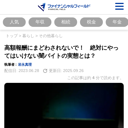
人気
年収
相続
税金
年金
トップ
>
暮らし
>
その他暮らし
高額報酬にまどわされないで！ 絶対にやっ
てはいけない闇バイトの実態とは？
執筆者 :
岩永真理
配信日:
2023.06.28
更新日:
2025.09.26
この記事は約
4
分で読めます。