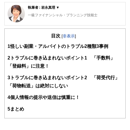
執筆者 : 岩永真理 ▼
一級ファイナンシャル・プランニング技能士
CFP®
ロングステイ・アドバイザー、住宅ローンアドバイザー、一
目次
般財団法人女性労働協会 認定講師。IFPコンフォート代表
[
非表示
]
横浜市出身、早稲田大学卒業。大手金融機関に入行後、ルク
1
怪しい副業・アルバイトのトラブル2種類3事例
センブルグ赴任等を含め10年超勤務。結婚後は夫の転勤に伴
い、ロンドン・上海・ニューヨーク・シンガポールに通算15
年以上在住。ロンドンでは、現地の小学生に日本文化を伝え
2
トラブルに巻き込まれないポイント1 「手数料」
るボランティア活動を展開。
「登録料」に注意！
CFP®として独立後は、個別相談・セミナー講師・執筆など
を行う。
3
トラブルに巻き込まれないポイント2 「荷受代行」
幅広い世代のライフプランに基づく資産運用、リタイアメン
トプラン、国際結婚のカップルの相談など多数。グローバル
「荷物転送」は絶対にしない
な視点からの柔軟な提案を心掛けている。
３キン（金融・年金・税金）の知識の有無が人生の岐路を左
4
個人情報の提示や送信は慎重に！
右すると考え、学校教育でこれらの知識が身につく社会にな
ることを提唱している。
5
まとめ
ホームページ：
http://www.iwanaga-mari-fp.jp/