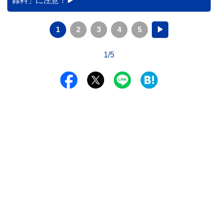
録料」に注意！
1
2
3
4
5
▶
1/5