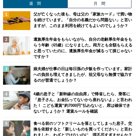
週 間
月 間
父が亡くなった後も、母は父の「家族カード」で買い物
を続けています。「自分の名義だから問題ない」と言い
ますが、このまま利用を続けてもよいのでしょうか？
遺族厚生年金をもらいながら、自分の老齢厚生年金をも
らう年齢（65歳）になりました。両方とも全額もらえる
と思っていたのに、遺族厚生年金が減るって損じゃない
ですか？
娘夫婦が仕事の日は毎日孫の夕飯を作っています。家計
への負担も増えてきましたが、祖父母なら無償で協力す
るのが普通でしょうか？
4歳の息子と「新幹線の自由席」で帰省したら、乗客に
「息子さん、お金払ってないから座れないよ」と言われ
た！ こども運賃“約7000円”払わないと、席は確保でき
ないでしょうか？ 運賃ルールを確認
食べる前のソフトクリームを落としてしまった息子。交
換を依頼すると「新しいものを買ってください」と言わ
れました。わざとではないのに、理不尽すぎませんか？