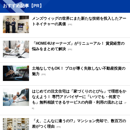
おすすめ記事【PR】
メンズウィッグの世界にまた新たな技術を投入したアー
トネイチャーの真価
[PR]
「HOME4Uオーナーズ」がリニューアル！ 賃貸経営の
悩みをまとめて解決
[PR]
土地なしでもOK！ プロが導く失敗しない不動産投資の
魅力
[PR]
はじめての注文住宅は「家づくりのとびら」で理想をか
なえよう！ 専門アドバイザーに「いつでも・何度で
も」無料相談できるサービスの内容・利用の流れとは
[P
R]
「え、こんなに違うの!?」マンション売却で、数百万の
差がつく理由
[PR]