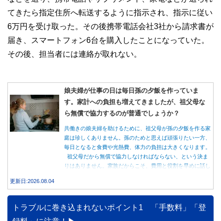
てきたら指定住所へ転送するように指示され、指示に従い
6万円を受け取った。その後携帯電話会社3社から請求書が
届き、スマートフォン6台を購入したことになっていた。
その後、担当者には連絡が取れない。
娘夫婦が仕事の日は毎日孫の夕飯を作っていま
す。家計への負担も増えてきましたが、祖父母な
ら無償で協力するのが普通でしょうか？
共働きの娘夫婦を助けるために、祖父母が孫の夕飯を作る家
庭は珍しくありません。孫のためと思えば頑張りたい一方、
毎日となると食費や光熱費、体力の負担は大きくなります。
祖父母だから無償で協力しなければならない、という決ま
りはありません。家族だからこそ、費用と役割を早めに話し
合うことが大切です。
更新日:2026.08.04
トラブルに巻き込まれないポイント1 「手数料」「登