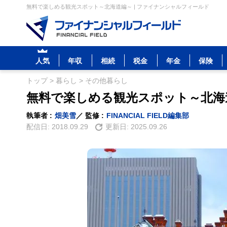
無料で楽しめる観光スポット～北海道編～ | ファイナンシャルフィールド
人気
年収
相続
税金
年金
保険
トップ
>
暮らし
>
その他暮らし
無料で楽しめる観光スポット～北海
執筆者 :
畑美雪
／ 監修 :
FINANCIAL FIELD編集部
配信日:
2018.09.29
更新日:
2025.09.26