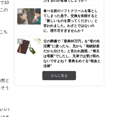
力するのが普通でしょうか？
で10
。この
食べる前のソフトクリームを落とし
てしまった息子。交換を依頼すると
「新しいものを買ってください」と
言われました。わざとではないの
に、理不尽すぎませんか？
こち
父の葬儀で「香典80万円」を“母の生
活費”に使ったら、兄から「相続財産
だから分けろ」と言われ困惑…“喪主
は母親”でしたし、兄弟では受け取れ
ないですよね？ 香典をめぐる“税金と
法律”
さらに見る
自然と
るそう
のパパ
にはオ