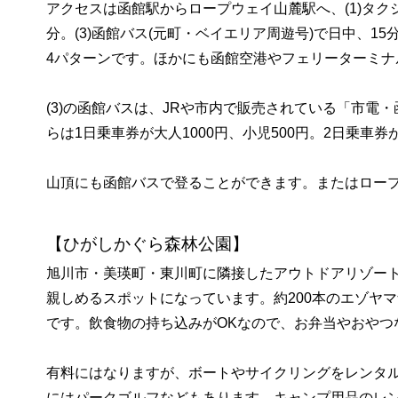
アクセスは函館駅からロープウェイ山麓駅へ、(1)タクシ
分。(3)函館バス(元町・ベイエリア周遊号)で日中、15
4パターンです。ほかにも函館空港やフェリーターミナ
(3)の函館バスは、JRや市内で販売されている「市電
らは1日乗車券が大人1000円、小児500円。2日乗車券が
山頂にも函館バスで登ることができます。またはロー
【ひがしかぐら森林公園】
旭川市・美瑛町・東川町に隣接したアウトドアリゾー
親しめるスポットになっています。約200本のエゾヤマ
です。飲食物の持ち込みがOKなので、お弁当やおやつ
有料にはなりますが、ボートやサイクリングをレンタ
にはパークゴルフなどもあります。キャンプ用品のレ