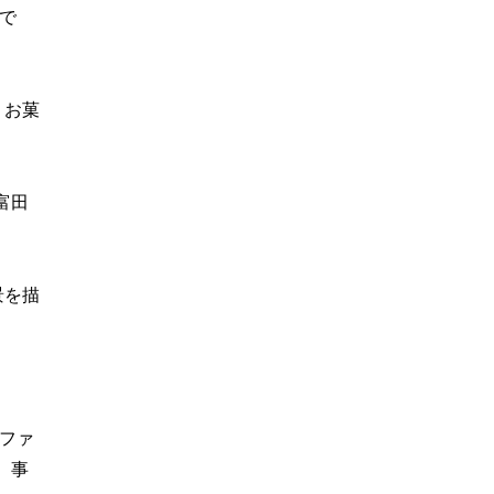
で
、お菓
富田
景を描
同ファ
。事