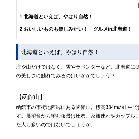
編集部のメンバーは、ファイナンシャルプランナーの資格
案から記事掲載まですべての工程に関わることで、読者目
1
北海道といえば、やはり自然！
FinancialFieldの特徴は、ファイナンシャルプラ
2
おいしいものも楽しみたい！ グルメin北海道！
ー、公認会計士、社会保険労務士、行政書士、投資アナリ
え、むずかしく感じられる年金や税金、相続、保険、ロー
このように編集経験豊富なメンバーと金融や経済に精通し
北海道といえば、やはり自然！
と、読み応えのあるコンテンツと確かな情報発信を実現し
私たちは、快適でより良い生活のアイデアを提供するお金
海や山だけではなく、雪やラベンダーなど、北海道に
の美しさに触れてみるのはいかがでしょう？
【函館山】
函館市の市街地西端にある函館山。標高334mの山中で
す。展望台から望む夜景は圧巻。家族連れやカップル
た人も多いのではないでしょうか。