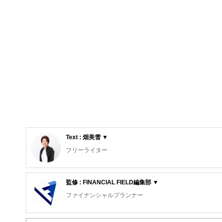
Text : 畑美雪 ▼
フリーライター
雑誌を中心に取材やインタビュー記事を執筆中。
これまでの活動場所：タウン誌「湘南百撰」／情報誌「月
監修 : FINANCIAL FIELD編集部 ▼
ファイナンシャルプランナー
FinancialField編集部は、金融、経済に関する記
るようわかりやすく発信しています。