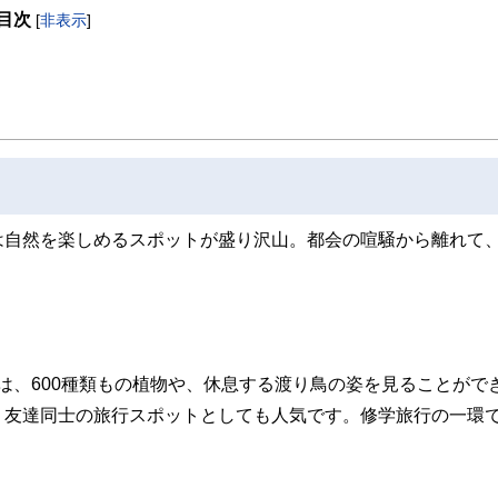
目次
[
非表示
]
取得者を中心に「お金や暮らし」に関する書籍・雑誌の編集経験者で構成され、企
線のコンテンツを追求しています。
ンナー、弁護士、税理士、宅地建物取引士、相続診断士、住宅ローンアドバイザー、DCプラ
スト、キャリアコンサルタントなど150名以上の有資格者を執筆者・監修者として
ンなどの話をわかりやすく発信している点です。
た執筆者・監修者による執筆体制を築くことで、内容のわかりやすさはもちろんの
ています。
のコンシェルジュを目指します。
は自然を楽しめるスポットが盛り沢山。都会の喧騒から離れて
は、600種類もの植物や、休息する渡り鳥の姿を見ることがで
、友達同士の旅行スポットとしても人気です。修学旅行の一環