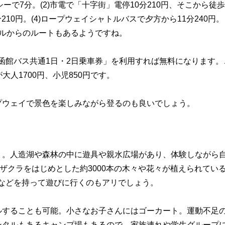
ーで7分。(2)市電で「十字街」電停10分210円、そこから徒歩
分210円。(4)ロープウェイシャトルバスで夕方から11分240円
ルからのルートもあるようですね。
・函館バス共通1日・2日乗車券」を利用すれば無料になります。
大人1700円、小児850円です。
プウェイで景色を楽しみながら登るのも良いでしょう。
ト。人造湖や森林の中に遊具や親水広場があり、体験しながら
ザクラをはじめとした約3000本の木々や花々が植えられてい
などを持って遊びに行くのもアリでしょう。
ルすることも可能。小さなお子さんにはゴーカート。運動不足
ンタルもあるキャンプ場もあるので、家族連れや学生グループ