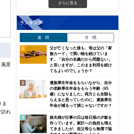
さらに見る
画立
ランキング
ンナ
迎
週 間
月 間
こ
父が亡くなった後も、母は父の「家
族カード」で買い物を続けていま
す。「自分の名義だから問題ない」
、風景
と言いますが、このまま利用を続け
てもよいのでしょうか？
遺族厚生年金をもらいながら、自分
の老齢厚生年金をもらう年齢（65
歳）になりました。両方とも全額も
らえると思っていたのに、遺族厚生
きま
年金が減るって損じゃないですか？
で訪れ
娘夫婦が仕事の日は毎日孫の夕飯を
作っています。家計への負担も増え
てきましたが、祖父母なら無償で協