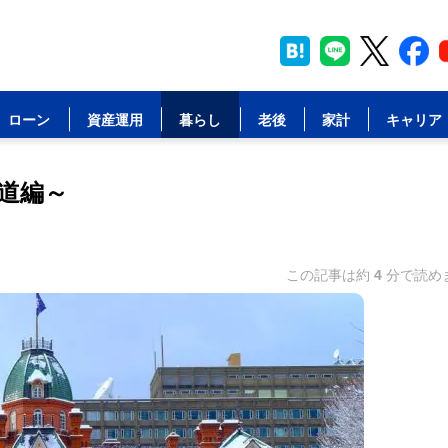
ローン
資産運用
暮らし
老後
家計
キャリア
道編～
この記事は約
4
分で読め