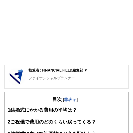
執筆者 : FINANCIAL FIELD編集部 ▼
ファイナンシャルプランナー
FinancialField編集部は、金融、経済に関する記事を、日々
の暮らしにどのような影響を与えるかという視点で、お金の
目次
知識がない方でも理解できるようわかりやすく発信していま
[
非表示
]
す。
1
結婚式にかかる費用の平均は？
編集部のメンバーは、ファイナンシャルプランナーの資格取
得者を中心に「お金や暮らし」に関する書籍・雑誌の編集経
2
ご祝儀で費用のどのくらい戻ってくる？
験者で構成され、企画立案から記事掲載まですべての工程に
関わることで、読者目線のコンテンツを追求しています。