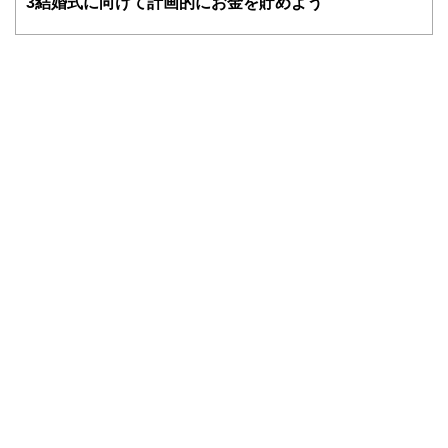
3
結婚式に向けて計画的にお金を貯めよう
FinancialFieldの特徴は、ファイナンシャルプランナー、弁
護士、税理士、宅地建物取引士、相続診断士、住宅ローンア
ドバイザー、DCプランナー、公認会計士、社会保険労務
士、行政書士、投資アナリスト、キャリアコンサルタントな
ど150名以上の有資格者を執筆者・監修者として迎え、むず
かしく感じられる年金や税金、相続、保険、ローンなどの話
をわかりやすく発信している点です。
このように編集経験豊富なメンバーと金融や経済に精通した
執筆者・監修者による執筆体制を築くことで、内容のわかり
やすさはもちろんのこと、読み応えのあるコンテンツと確か
な情報発信を実現しています。
私たちは、快適でより良い生活のアイデアを提供するお金の
コンシェルジュを目指します。