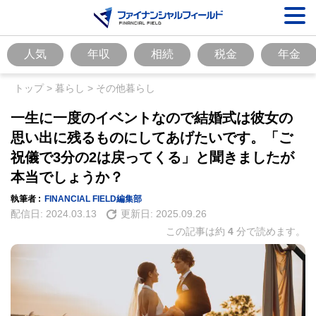
人気
年収
相続
税金
年金
トップ
>
暮らし
>
その他暮らし
一生に一度のイベントなので結婚式は彼女の
思い出に残るものにしてあげたいです。「ご
祝儀で3分の2は戻ってくる」と聞きましたが
本当でしょうか？
執筆者 :
FINANCIAL FIELD編集部
配信日:
2024.03.13
更新日:
2025.09.26
この記事は約
4
分で読めます。