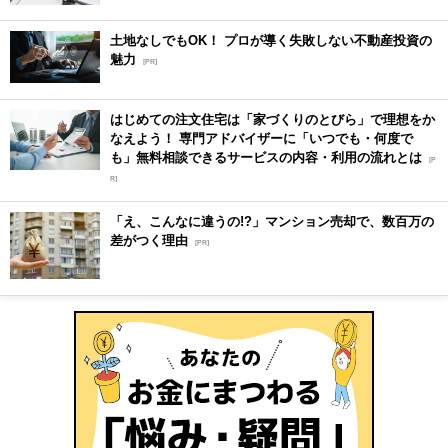
土地なしでもOK！ プロが導く失敗しない不動産投資の
魅力
[PR]
はじめての注文住宅は「家づくりのとびら」で理想をか
なえよう！ 専門アドバイザーに「いつでも・何度で
も」無料相談できるサービスの内容・利用の流れとは
[P
R]
「え、こんなに違うの!?」マンション売却で、数百万の
差がつく理由
[PR]