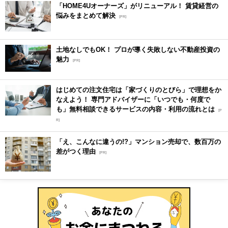
「HOME4Uオーナーズ」がリニューアル！ 賃貸経営の
悩みをまとめて解決
[PR]
土地なしでもOK！ プロが導く失敗しない不動産投資の
魅力
[PR]
はじめての注文住宅は「家づくりのとびら」で理想をか
なえよう！ 専門アドバイザーに「いつでも・何度で
も」無料相談できるサービスの内容・利用の流れとは
[P
R]
「え、こんなに違うの!?」マンション売却で、数百万の
差がつく理由
[PR]