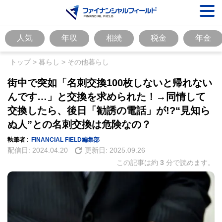
人気
年収
相続
税金
年金
トップ
>
暮らし
>
その他暮らし
街中で突如「名刺交換100枚しないと帰れない
んです…」と交換を求められた！→同情して
交換したら、後日「勧誘の電話」が!?“見知ら
ぬ人”との名刺交換は危険なの？
執筆者 :
FINANCIAL FIELD編集部
配信日:
2024.04.20
更新日:
2025.09.26
この記事は約
3
分で読めます。