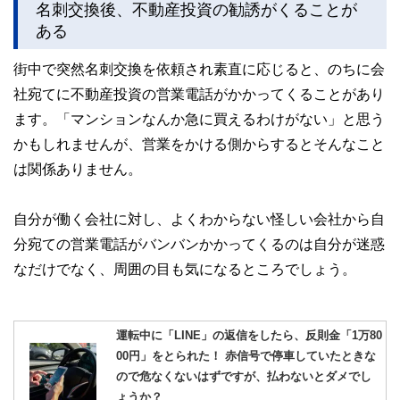
名刺交換後、不動産投資の勧誘がくることが
このように編集経験豊富なメンバーと金融や経済に精通した
ある
執筆者・監修者による執筆体制を築くことで、内容のわかり
やすさはもちろんのこと、読み応えのあるコンテンツと確か
街中で突然名刺交換を依頼され素直に応じると、のちに会
な情報発信を実現しています。
社宛てに不動産投資の営業電話がかかってくることがあり
私たちは、快適でより良い生活のアイデアを提供するお金の
ます。「マンションなんか急に買えるわけがない」と思う
コンシェルジュを目指します。
かもしれませんが、営業をかける側からするとそんなこと
は関係ありません。
自分が働く会社に対し、よくわからない怪しい会社から自
分宛ての営業電話がバンバンかかってくるのは自分が迷惑
なだけでなく、周囲の目も気になるところでしょう。
運転中に「LINE」の返信をしたら、反則金「1万80
00円」をとられた！ 赤信号で停車していたときな
ので危なくないはずですが、払わないとダメでし
ょうか？