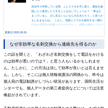
赤信号で停車している間、ふとスマホを手に取り、通知を確
認したり返信したりすることはないでしょうか？ 「車は止
まっているし、少し見るくらいなら大丈夫だろう」と思うか
もしれませんね。 しかし、気軽にスマホを操作する一瞬の
行為が反則金の対象となるだけでなく、危険な事故につなが
る可能性もあります。本記事では、赤信号で停車中のスマホ
更新日:2025.09.26
操作が違反になる事例や、反則金の支払い義務について詳し
く解説します。
なぜ非効率な名刺交換から連絡先を得るのか
この話を聞くと、「わざわざ名刺交換をして電話をかける
のは効率が悪いのでは？」と思う人もいるかもしれませ
ん。たしかに、この方法は決して効率が良いとは言えませ
ん。しかし、そこには個人情報保護法の関係から、昨今は
個人宛の電話勧誘がしづらい状況があります。国民生活セ
ンターでも、個人データの第三者提供などについては注意
喚起がされています。