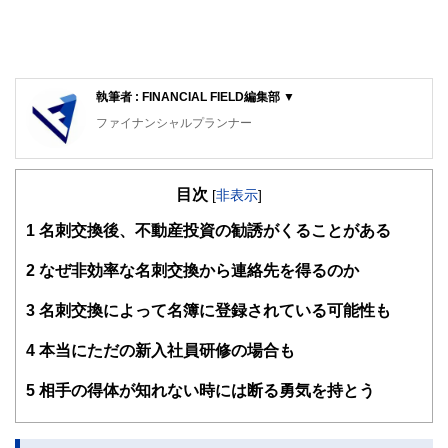
執筆者 : FINANCIAL FIELD編集部 ▼
ファイナンシャルプランナー
FinancialField編集部は、金融、経済に関する記事を、日々
の暮らしにどのような影響を与えるかという視点で、お金の
目次
知識がない方でも理解できるようわかりやすく発信していま
[
非表示
]
す。
1
名刺交換後、不動産投資の勧誘がくることがある
編集部のメンバーは、ファイナンシャルプランナーの資格取
得者を中心に「お金や暮らし」に関する書籍・雑誌の編集経
2
なぜ非効率な名刺交換から連絡先を得るのか
験者で構成され、企画立案から記事掲載まですべての工程に
関わることで、読者目線のコンテンツを追求しています。
3
名刺交換によって名簿に登録されている可能性も
FinancialFieldの特徴は、ファイナンシャルプランナー、弁
4
本当にただの新入社員研修の場合も
護士、税理士、宅地建物取引士、相続診断士、住宅ローンア
ドバイザー、DCプランナー、公認会計士、社会保険労務
士、行政書士、投資アナリスト、キャリアコンサルタントな
5
相手の得体が知れない時には断る勇気を持とう
ど150名以上の有資格者を執筆者・監修者として迎え、むず
かしく感じられる年金や税金、相続、保険、ローンなどの話
をわかりやすく発信している点です。