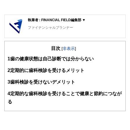
執筆者 : FINANCIAL FIELD編集部 ▼
ファイナンシャルプランナー
FinancialField編集部は、金融、経済に関する記事を、日々
の暮らしにどのような影響を与えるかという視点で、お金の
目次
知識がない方でも理解できるようわかりやすく発信していま
[
非表示
]
す。
1
歯の健康状態は自己診断では分からない
編集部のメンバーは、ファイナンシャルプランナーの資格取
得者を中心に「お金や暮らし」に関する書籍・雑誌の編集経
2
定期的に歯科検診を受けるメリット
験者で構成され、企画立案から記事掲載まですべての工程に
関わることで、読者目線のコンテンツを追求しています。
3
歯科検診を受けないデメリット
FinancialFieldの特徴は、ファイナンシャルプランナー、弁
4
定期的な歯科検診を受けることで健康と節約につなが
護士、税理士、宅地建物取引士、相続診断士、住宅ローンア
ドバイザー、DCプランナー、公認会計士、社会保険労務
る
士、行政書士、投資アナリスト、キャリアコンサルタントな
ど150名以上の有資格者を執筆者・監修者として迎え、むず
かしく感じられる年金や税金、相続、保険、ローンなどの話
をわかりやすく発信している点です。
このように編集経験豊富なメンバーと金融や経済に精通した