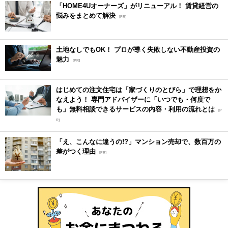
「HOME4Uオーナーズ」がリニューアル！ 賃貸経営の
悩みをまとめて解決
[PR]
土地なしでもOK！ プロが導く失敗しない不動産投資の
魅力
[PR]
はじめての注文住宅は「家づくりのとびら」で理想をか
なえよう！ 専門アドバイザーに「いつでも・何度で
も」無料相談できるサービスの内容・利用の流れとは
[P
R]
「え、こんなに違うの!?」マンション売却で、数百万の
差がつく理由
[PR]