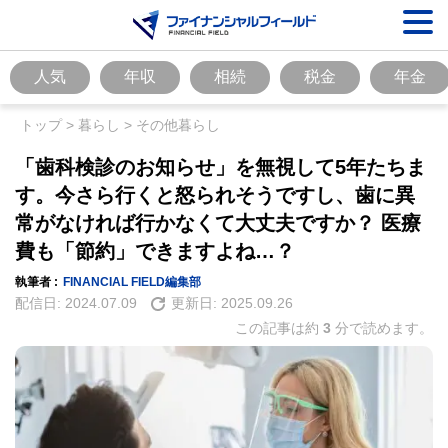
人気
年収
相続
税金
年金
トップ
>
暮らし
>
その他暮らし
「歯科検診のお知らせ」を無視して5年たちま
す。今さら行くと怒られそうですし、歯に異
常がなければ行かなくて大丈夫ですか？ 医療
費も「節約」できますよね…？
執筆者 :
FINANCIAL FIELD編集部
配信日:
2024.07.09
更新日:
2025.09.26
この記事は約
3
分で読めます。