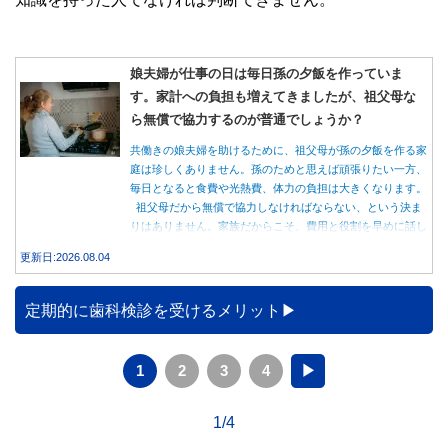
娘夫婦が仕事の日は毎日孫の夕飯を作っていま
す。家計への負担も増えてきましたが、祖父母な
ら無償で協力するのが普通でしょうか？
共働きの娘夫婦を助けるために、祖父母が孫の夕飯を作る家
庭は珍しくありません。孫のためと思えば頑張りたい一方、
毎日となると食費や光熱費、体力の負担は大きくなります。
祖父母だから無償で協力しなければならない、という決ま
りはありません。家族だからこそ、費用と役割を早めに話し
合うことが大切です。
更新日:2026.08.04
定期的に歯科検診を受けるメリット
1
2
3
4
▶
1/4