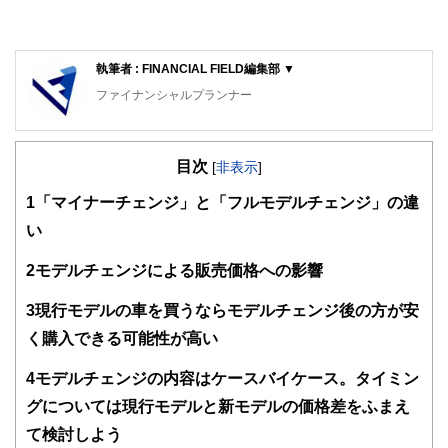
執筆者 : FINANCIAL FIELD編集部 ▼
ファイナンシャルプランナー
FinancialField編集部は、金融、経済に関する記事を、日々
の暮らしにどのような影響を与えるかという視点で、お金の
目次
知識がない方でも理解できるようわかりやすく発信していま
[
非表示
]
す。
1
「マイナーチェンジ」と「フルモデルチェンジ」の違
編集部のメンバーは、ファイナンシャルプランナーの資格取
い
得者を中心に「お金や暮らし」に関する書籍・雑誌の編集経
験者で構成され、企画立案から記事掲載まですべての工程に
2
モデルチェンジによる販売価格への影響
関わることで、読者目線のコンテンツを追求しています。
FinancialFieldの特徴は、ファイナンシャルプランナー、弁
3
現行モデルの車を買うならモデルチェンジ後の方が安
護士、税理士、宅地建物取引士、相続診断士、住宅ローンア
く購入できる可能性が高い
ドバイザー、DCプランナー、公認会計士、社会保険労務
士、行政書士、投資アナリスト、キャリアコンサルタントな
4
モデルチェンジの内容はケースバイケース。タイミン
ど150名以上の有資格者を執筆者・監修者として迎え、むず
かしく感じられる年金や税金、相続、保険、ローンなどの話
グについては現行モデルと新モデルの価格差をふまえ
をわかりやすく発信している点です。
て検討しよう
このように編集経験豊富なメンバーと金融や経済に精通した