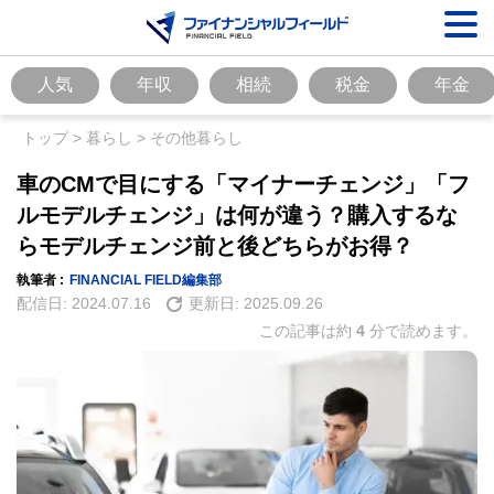
人気
年収
相続
税金
年金
トップ
>
暮らし
>
その他暮らし
車のCMで目にする「マイナーチェンジ」「フ
ルモデルチェンジ」は何が違う？購入するな
らモデルチェンジ前と後どちらがお得？
執筆者 :
FINANCIAL FIELD編集部
配信日:
2024.07.16
更新日:
2025.09.26
この記事は約
4
分で読めます。