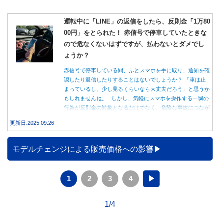
運転中に「LINE」の返信をしたら、反則金「1万80
00円」をとられた！ 赤信号で停車していたときな
ので危なくないはずですが、払わないとダメでし
ょうか？
赤信号で停車している間、ふとスマホを手に取り、通知を確
認したり返信したりすることはないでしょうか？ 「車は止
まっているし、少し見るくらいなら大丈夫だろう」と思うか
もしれませんね。 しかし、気軽にスマホを操作する一瞬の
行為が反則金の対象となるだけでなく、危険な事故につなが
る可能性もあります。本記事では、赤信号で停車中のスマホ
更新日:2025.09.26
操作が違反になる事例や、反則金の支払い義務について詳し
く解説します。
モデルチェンジによる販売価格への影響
1
2
3
4
▶
1/4