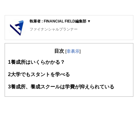
執筆者 : FINANCIAL FIELD編集部 ▼
ファイナンシャルプランナー
FinancialField編集部は、金融、経済に関する記事を、日々
の暮らしにどのような影響を与えるかという視点で、お金の
目次
知識がない方でも理解できるようわかりやすく発信していま
[
非表示
]
す。
1
養成所はいくらかかる？
編集部のメンバーは、ファイナンシャルプランナーの資格取
得者を中心に「お金や暮らし」に関する書籍・雑誌の編集経
2
大学でもスタントを学べる
験者で構成され、企画立案から記事掲載まですべての工程に
関わることで、読者目線のコンテンツを追求しています。
3
養成所、養成スクールは学費が抑えられている
FinancialFieldの特徴は、ファイナンシャルプランナー、弁
護士、税理士、宅地建物取引士、相続診断士、住宅ローンア
ドバイザー、DCプランナー、公認会計士、社会保険労務
士、行政書士、投資アナリスト、キャリアコンサルタントな
ど150名以上の有資格者を執筆者・監修者として迎え、むず
かしく感じられる年金や税金、相続、保険、ローンなどの話
をわかりやすく発信している点です。
このように編集経験豊富なメンバーと金融や経済に精通した