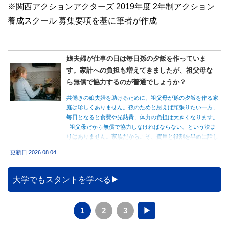
※関西アクションアクターズ 2019年度 2年制アクション
養成スクール 募集要項を基に筆者が作成
娘夫婦が仕事の日は毎日孫の夕飯を作っていま
す。家計への負担も増えてきましたが、祖父母な
ら無償で協力するのが普通でしょうか？
共働きの娘夫婦を助けるために、祖父母が孫の夕飯を作る家
庭は珍しくありません。孫のためと思えば頑張りたい一方、
毎日となると食費や光熱費、体力の負担は大きくなります。
祖父母だから無償で協力しなければならない、という決ま
りはありません。家族だからこそ、費用と役割を早めに話し
合うことが大切です。
更新日:2026.08.04
大学でもスタントを学べる
1
2
3
▶