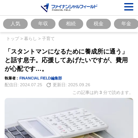
人気
年収
相続
税金
年金
トップ
>
暮らし
>
子育て
「スタントマンになるために養成所に通う」
と話す息子。応援してあげたいですが、費用
が心配です…。
執筆者 :
FINANCIAL FIELD編集部
配信日:
2024.07.25
更新日:
2025.09.26
この記事は約
3
分で読めます。