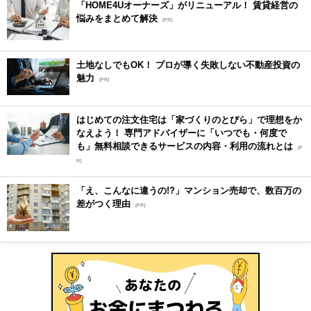
「HOME4Uオーナーズ」がリニューアル！ 賃貸経営の
悩みをまとめて解決
[PR]
土地なしでもOK！ プロが導く失敗しない不動産投資の
魅力
[PR]
はじめての注文住宅は「家づくりのとびら」で理想をか
なえよう！ 専門アドバイザーに「いつでも・何度で
も」無料相談できるサービスの内容・利用の流れとは
[P
R]
「え、こんなに違うの!?」マンション売却で、数百万の
差がつく理由
[PR]