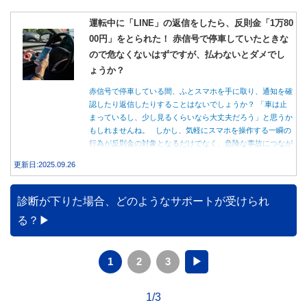
運転中に「LINE」の返信をしたら、反則金「1万80
00円」をとられた！ 赤信号で停車していたときな
ので危なくないはずですが、払わないとダメでし
ょうか？
赤信号で停車している間、ふとスマホを手に取り、通知を確
認したり返信したりすることはないでしょうか？ 「車は止
まっているし、少し見るくらいなら大丈夫だろう」と思うか
もしれませんね。 しかし、気軽にスマホを操作する一瞬の
行為が反則金の対象となるだけでなく、危険な事故につなが
る可能性もあります。本記事では、赤信号で停車中のスマホ
更新日:2025.09.26
操作が違反になる事例や、反則金の支払い義務について詳し
く解説します。
診断が下りた場合、どのようなサポートが受けられ
る？
1
2
3
▶
1/3