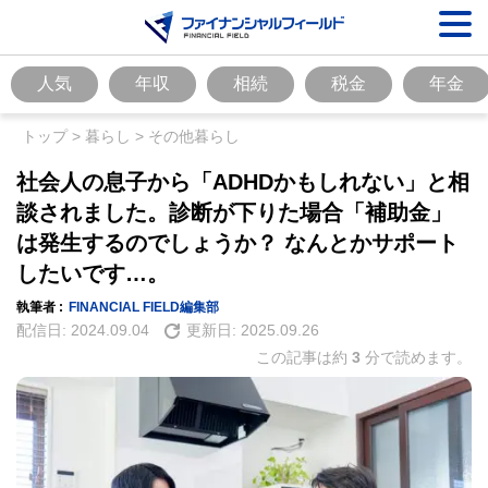
人気
年収
相続
税金
年金
トップ
>
暮らし
>
その他暮らし
社会人の息子から「ADHDかもしれない」と相
談されました。診断が下りた場合「補助金」
は発生するのでしょうか？ なんとかサポート
したいです…。
執筆者 :
FINANCIAL FIELD編集部
配信日:
2024.09.04
更新日:
2025.09.26
この記事は約
3
分で読めます。