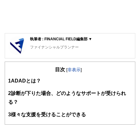
執筆者 : FINANCIAL FIELD編集部 ▼
ファイナンシャルプランナー
FinancialField編集部は、金融、経済に関する記事を、日々
の暮らしにどのような影響を与えるかという視点で、お金の
目次
知識がない方でも理解できるようわかりやすく発信していま
[
非表示
]
す。
1
ADADとは？
編集部のメンバーは、ファイナンシャルプランナーの資格取
得者を中心に「お金や暮らし」に関する書籍・雑誌の編集経
2
診断が下りた場合、どのようなサポートが受けられ
験者で構成され、企画立案から記事掲載まですべての工程に
る？
関わることで、読者目線のコンテンツを追求しています。
FinancialFieldの特徴は、ファイナンシャルプランナー、弁
3
様々な支援を受けることができる
護士、税理士、宅地建物取引士、相続診断士、住宅ローンア
ドバイザー、DCプランナー、公認会計士、社会保険労務
士、行政書士、投資アナリスト、キャリアコンサルタントな
ど150名以上の有資格者を執筆者・監修者として迎え、むず