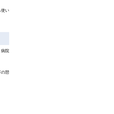
も使い
。病院
客の憩