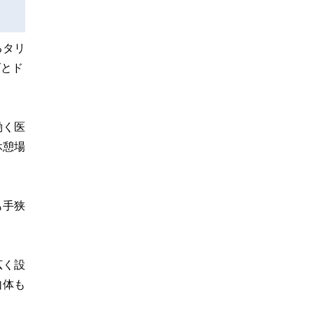
るタリ
ズとド
働く医
休憩場
も手狭
広く設
自体も