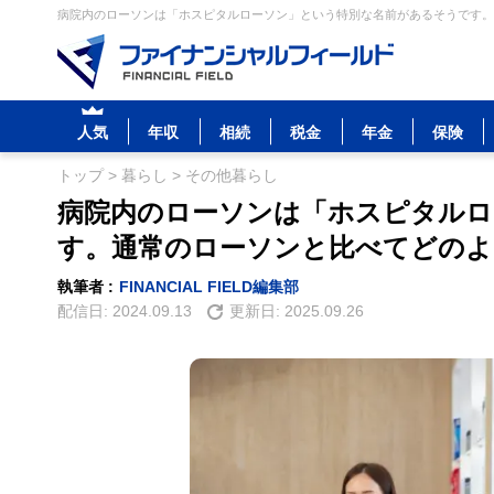
病院内のローソンは「ホスピタルローソン」という特別な名前があるそうです。通
人気
年収
相続
税金
年金
保険
トップ
>
暮らし
>
その他暮らし
病院内のローソンは「ホスピタルロ
す。通常のローソンと比べてどの
執筆者 :
FINANCIAL FIELD編集部
配信日:
2024.09.13
更新日:
2025.09.26