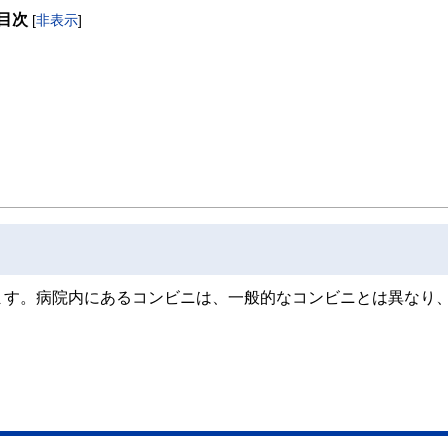
目次
[
非表示
]
取得者を中心に「お金や暮らし」に関する書籍・雑誌の編集経験者で構成され、企
線のコンテンツを追求しています。
ンナー、弁護士、税理士、宅地建物取引士、相続診断士、住宅ローンアドバイザー、DCプラ
スト、キャリアコンサルタントなど150名以上の有資格者を執筆者・監修者として
ンなどの話をわかりやすく発信している点です。
た執筆者・監修者による執筆体制を築くことで、内容のわかりやすさはもちろんの
ています。
のコンシェルジュを目指します。
ます。病院内にあるコンビニは、一般的なコンビニとは異なり