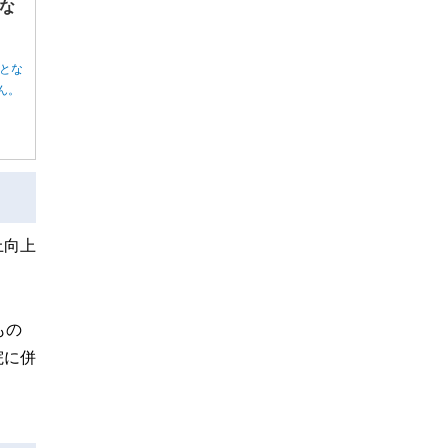
な
とな
ん。
上向上
もの
院に併