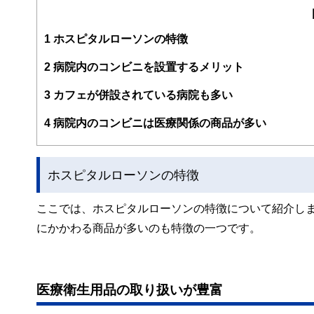
編集部のメンバーは、ファイナンシャルプランナーの資格
案から記事掲載まですべての工程に関わることで、読者目
1
ホスピタルローソンの特徴
FinancialFieldの特徴は、ファイナンシャルプラ
2
病院内のコンビニを設置するメリット
ー、公認会計士、社会保険労務士、行政書士、投資アナリ
え、むずかしく感じられる年金や税金、相続、保険、ロー
3
カフェが併設されている病院も多い
このように編集経験豊富なメンバーと金融や経済に精通し
4
病院内のコンビニは医療関係の商品が多い
と、読み応えのあるコンテンツと確かな情報発信を実現し
私たちは、快適でより良い生活のアイデアを提供するお金
ホスピタルローソンの特徴
ここでは、ホスピタルローソンの特徴について紹介し
にかかわる商品が多いのも特徴の一つです。
医療衛生用品の取り扱いが豊富