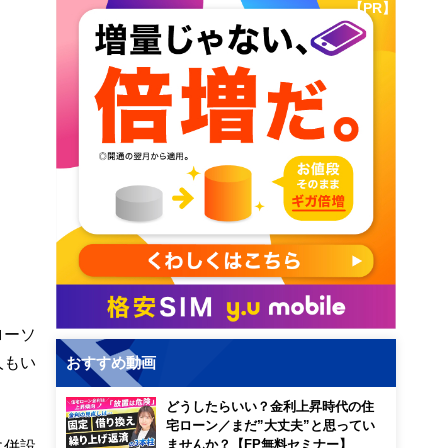
【PR】
ローソ
人もい
おすすめ動画
どうしたらいい？金利上昇時代の住
宅ローン／まだ”大丈夫”と思ってい
に併設
ませんか？【FP無料セミナー】