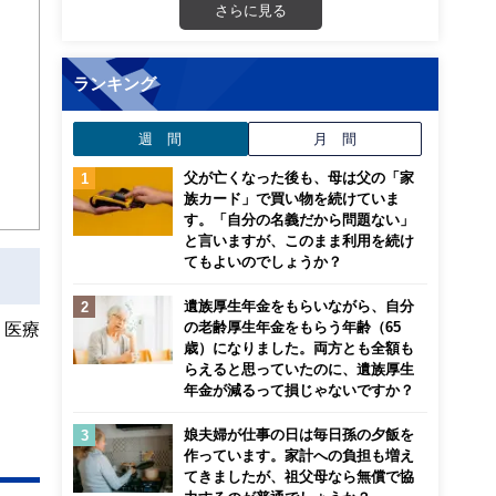
さらに見る
画立
ランキング
ンナ
迎
週 間
月 間
こ
父が亡くなった後も、母は父の「家
族カード」で買い物を続けていま
す。「自分の名義だから問題ない」
と言いますが、このまま利用を続け
てもよいのでしょうか？
遺族厚生年金をもらいながら、自分
の老齢厚生年金をもらう年齢（65
、医療
歳）になりました。両方とも全額も
らえると思っていたのに、遺族厚生
年金が減るって損じゃないですか？
娘夫婦が仕事の日は毎日孫の夕飯を
作っています。家計への負担も増え
てきましたが、祖父母なら無償で協