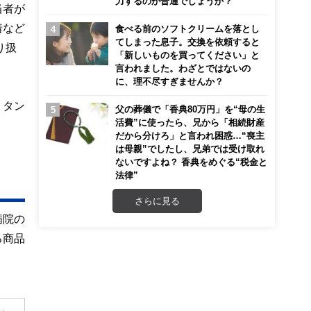
力するのが普通でしょうか？
当者が
着など
食べる前のソフトクリームを落とし
てしまった息子。交換を依頼すると
り扱
「新しいものを買ってください」と
言われました。わざとではないの
に、理不尽すぎませんか？
、タン
父の葬儀で「香典80万円」を“母の生
活費”に使ったら、兄から「相続財産
。
だから分けろ」と言われ困惑…“喪主
は母親”でしたし、兄弟では受け取れ
ないですよね？ 香典をめぐる“税金と
法律”
さらに見る
病院の
る商品