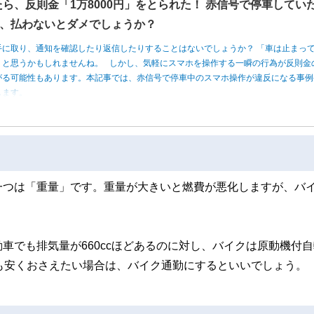
たら、反則金「1万8000円」をとられた！ 赤信号で停車してい
、払わないとダメでしょうか？
手に取り、通知を確認したり返信したりすることはないでしょうか？ 「車は止まっ
」と思うかもしれませんね。 しかし、気軽にスマホを操作する一瞬の行為が反則金
がる可能性もあります。本記事では、赤信号で停車中のスマホ操作が違反になる事例
します。
一つは「重量」です。重量が大きいと燃費が悪化しますが、バ
車でも排気量が660ccほどあるのに対し、バイクは原動機付
でも安くおさえたい場合は、バイク通勤にするといいでしょう。