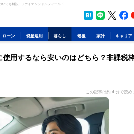
いても解説 | ファイナンシャルフィールド
ローン
資産運用
暮らし
老後
家計
キャリア
勤に使用するなら安いのはどちら？非課税
この記事は約
4
分で読め