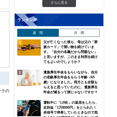
さらに見る
解でき
ランキング
画立
週 間
月 間
ンナ
迎
父が亡くなった後も、母は父の「家
族カード」で買い物を続けていま
す。「自分の名義だから問題ない」
こ
と言いますが、このまま利用を続け
てもよいのでしょうか？
遺族厚生年金をもらいながら、自分
の老齢厚生年金をもらう年齢（65
歳）になりました。両方とも全額も
らえると思っていたのに、遺族厚生
ーラの
年金が減るって損じゃないですか？
運転中に「LINE」の返信をしたら、
反則金「1万8000円」をとられた！
赤信号で停車していたときなので危