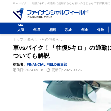
車vsバイク！「往復5キロ」の通勤に使用するなら安いのはどちら？非課税枠につ
人気
年収
相続
税金
年金
保険
トップ
>
暮らし
>
その他暮らし
車vsバイク！「往復5キロ」の通
ついても解説
執筆者 :
FINANCIAL FIELD編集部
配信日:
2024.09.18
更新日:
2025.09.26