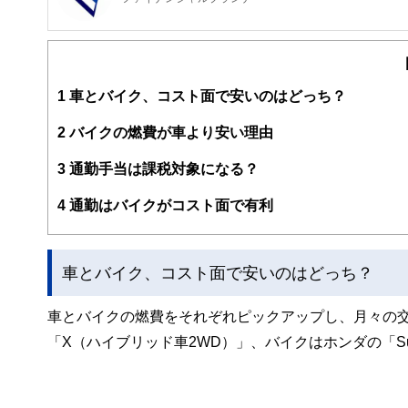
FinancialField編集部は、金融、経済に関する記
るようわかりやすく発信しています。
編集部のメンバーは、ファイナンシャルプランナーの資格
案から記事掲載まですべての工程に関わることで、読者目
1
車とバイク、コスト面で安いのはどっち？
FinancialFieldの特徴は、ファイナンシャルプラ
2
バイクの燃費が車より安い理由
ー、公認会計士、社会保険労務士、行政書士、投資アナリ
え、むずかしく感じられる年金や税金、相続、保険、ロー
3
通勤手当は課税対象になる？
このように編集経験豊富なメンバーと金融や経済に精通し
4
通勤はバイクがコスト面で有利
と、読み応えのあるコンテンツと確かな情報発信を実現し
私たちは、快適でより良い生活のアイデアを提供するお金
車とバイク、コスト面で安いのはどっち？
車とバイクの燃費をそれぞれピックアップし、月々の
「X（ハイブリッド車2WD）」、バイクはホンダの「Sup