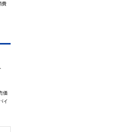
消費
ト
売価
バイ