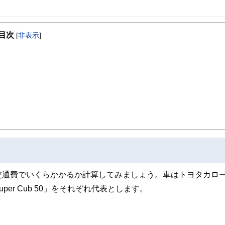
事を、日々の暮らしにどのような影響を与えるかという視点で、お金の知識がない方でも理
目次
[
非表示
]
取得者を中心に「お金や暮らし」に関する書籍・雑誌の編集経験者で構成され、企
線のコンテンツを追求しています。
ンナー、弁護士、税理士、宅地建物取引士、相続診断士、住宅ローンアドバイザー、DCプラ
スト、キャリアコンサルタントなど150名以上の有資格者を執筆者・監修者として
ンなどの話をわかりやすく発信している点です。
た執筆者・監修者による執筆体制を築くことで、内容のわかりやすさはもちろんの
ています。
のコンシェルジュを目指します。
交通費でいくらかかるか計算してみましょう。車はトヨタカロ
er Cub 50」をそれぞれ代表とします。