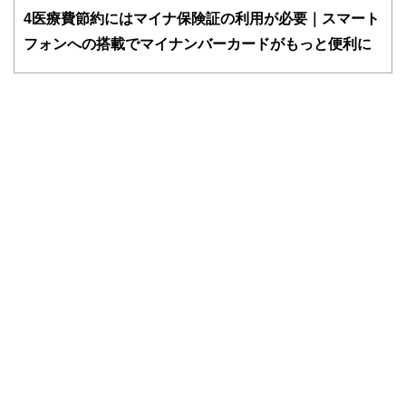
かしく感じられる年金や税金、相続、保険、ローンなどの話
4
医療費節約にはマイナ保険証の利用が必要｜スマート
をわかりやすく発信している点です。
フォンへの搭載でマイナンバーカードがもっと便利に
このように編集経験豊富なメンバーと金融や経済に精通した
執筆者・監修者による執筆体制を築くことで、内容のわかり
やすさはもちろんのこと、読み応えのあるコンテンツと確か
な情報発信を実現しています。
私たちは、快適でより良い生活のアイデアを提供するお金の
コンシェルジュを目指します。