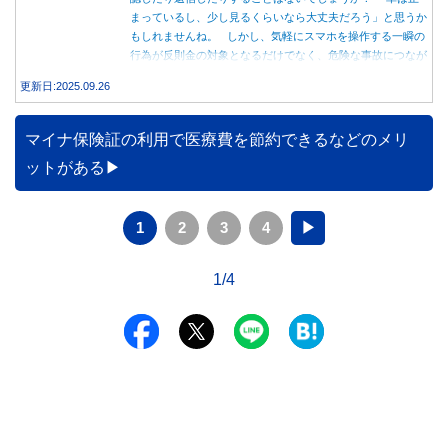
まっているし、少し見るくらいなら大丈夫だろう」と思うか
もしれませんね。 しかし、気軽にスマホを操作する一瞬の
行為が反則金の対象となるだけでなく、危険な事故につなが
る可能性もあります。本記事では、赤信号で停車中のスマホ
更新日:2025.09.26
操作が違反になる事例や、反則金の支払い義務について詳し
く解説します。
マイナ保険証の利用で医療費を節約できるなどのメリ
ットがある
1
2
3
4
▶
1/4