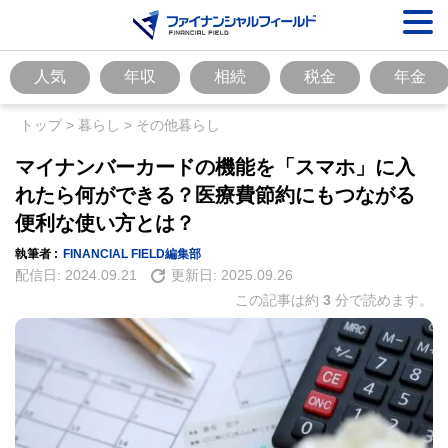
人気
年収
相続
税金
年金
トップ
>
暮らし
>
その他暮らし
マイナンバーカードの機能を「スマホ」に入
れたら何ができる？医療費節約にもつながる
便利な使い方とは？
執筆者 :
FINANCIAL FIELD編集部
配信日:
2024.09.21
更新日:
2025.09.26
この記事は約
3
分で読めます。