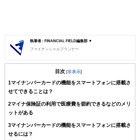
執筆者 : FINANCIAL FIELD編集部 ▼
ファイナンシャルプランナー
FinancialField編集部は、金融、経済に関する記事を、日々
の暮らしにどのような影響を与えるかという視点で、お金の
目次
知識がない方でも理解できるようわかりやすく発信していま
[
非表示
]
す。
1
マイナンバーカードの機能をスマートフォンに搭載さ
編集部のメンバーは、ファイナンシャルプランナーの資格取
せてできることは？
得者を中心に「お金や暮らし」に関する書籍・雑誌の編集経
験者で構成され、企画立案から記事掲載まですべての工程に
2
マイナ保険証の利用で医療費を節約できるなどのメリ
関わることで、読者目線のコンテンツを追求しています。
ットがある
FinancialFieldの特徴は、ファイナンシャルプランナー、弁
護士、税理士、宅地建物取引士、相続診断士、住宅ローンア
3
マイナンバーカードの機能をスマートフォンに搭載さ
ドバイザー、DCプランナー、公認会計士、社会保険労務
士、行政書士、投資アナリスト、キャリアコンサルタントな
せるには？
ど150名以上の有資格者を執筆者・監修者として迎え、むず