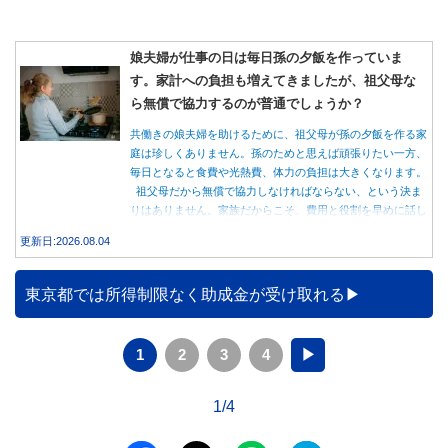
娘夫婦が仕事の日は毎日孫の夕飯を作っていま
す。家計への負担も増えてきましたが、祖父母な
ら無償で協力するのが普通でしょうか？
共働きの娘夫婦を助けるために、祖父母が孫の夕飯を作る家
庭は珍しくありません。孫のためと思えば頑張りたい一方、
毎日となると食費や光熱費、体力の負担は大きくなります。
祖父母だから無償で協力しなければならない、という決ま
りはありません。家族だからこそ、費用と役割を早めに話し
合うことが大切です。
更新日:2026.08.04
東京都では所得制限なく助成金が受け取れる
1
2
3
4
▶
1/4