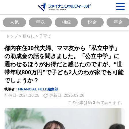
人気
年収
相続
税金
年金
トップ
>
暮らし
>
子育て
都内在住30代夫婦、ママ友から「私立中学」
の助成金の話を聞きました。「公立中学」に
通わせるほうがお得だと感じたのですが、“世
帯年収800万円”で子ども2人のわが家でも可能
でしょうか？
執筆者 :
FINANCIAL FIELD編集部
配信日:
2024.10.25
更新日:
2025.09.26
この記事は約
3
分で読めます。