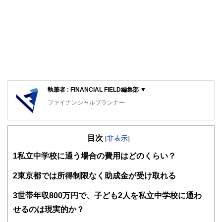
執筆者 : FINANCIAL FIELD編集部 ▼
ファイナンシャルプランナー
FinancialField編集部は、金融、経済に関する記事を、日々
の暮らしにどのような影響を与えるかという視点で、お金の
目次
知識がない方でも理解できるようわかりやすく発信していま
[
非表示
]
す。
1
私立中学校に通う場合の費用はどのくらい？
編集部のメンバーは、ファイナンシャルプランナーの資格取
得者を中心に「お金や暮らし」に関する書籍・雑誌の編集経
2
東京都では所得制限なく助成金が受け取れる
験者で構成され、企画立案から記事掲載まですべての工程に
関わることで、読者目線のコンテンツを追求しています。
3
世帯年収800万円で、子ども2人を私立中学校に通わ
FinancialFieldの特徴は、ファイナンシャルプランナー、弁
せるのは現実的か？
護士、税理士、宅地建物取引士、相続診断士、住宅ローンア