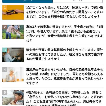
父が亡くなった後も、母は父の「家族カード」で買い物
を続けています。「自分の名義だから問題ない」と言い
ますが、このまま利用を続けてもよいのでしょうか？
家族3人で義実家に帰省するたび、手土産とは別に「1日
1万円」を包んでいます。夫は「親子だから必要ない」
と言いますが、食費や光熱費を考えたら渡すべきですよ
ね？
娘夫婦が仕事の日は毎日孫の夕飯を作っています。家計
への負担も増えてきましたが、祖父母なら無償で協力す
るのが普通でしょうか？
遺族厚生年金をもらいながら、自分の老齢厚生年金をも
らう年齢（65歳）になりました。両方とも全額もらえる
と思っていたのに、遺族厚生年金が減るって損じゃない
ですか？
4歳の息子と「新幹線の自由席」で帰省したら、乗客に
「息子さん、お金払ってないから座れないよ」と言われ
た！ こども運賃“約7000円”払わないと、席は確保でき
ないでしょうか？ 運賃ルールを確認