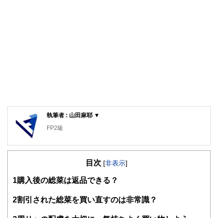
執筆者 : 山田麻耶 ▼
FP2級
目次
[
非表示
]
1
購入後の総菜は返品できる？
2
割引された総菜を買い直すのは非常識？