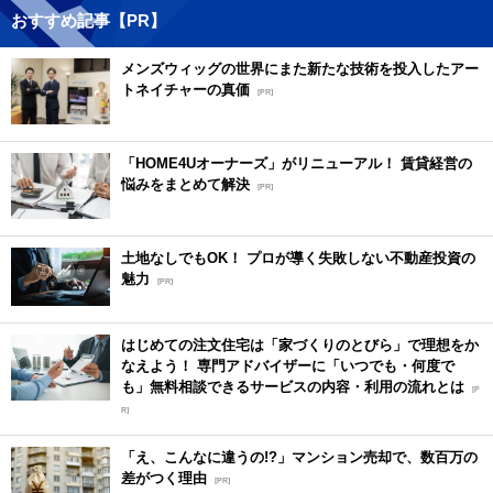
おすすめ記事【PR】
メンズウィッグの世界にまた新たな技術を投入したアー
トネイチャーの真価
[PR]
「HOME4Uオーナーズ」がリニューアル！ 賃貸経営の
悩みをまとめて解決
[PR]
土地なしでもOK！ プロが導く失敗しない不動産投資の
魅力
[PR]
はじめての注文住宅は「家づくりのとびら」で理想をか
なえよう！ 専門アドバイザーに「いつでも・何度で
も」無料相談できるサービスの内容・利用の流れとは
[P
R]
「え、こんなに違うの!?」マンション売却で、数百万の
差がつく理由
[PR]