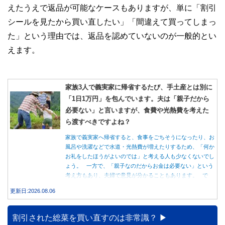
えたうえで返品が可能なケースもありますが、単に「割引
シールを見たから買い直したい」「間違えて買ってしまっ
た」という理由では、返品を認めていないのが一般的とい
えます。
家族3人で義実家に帰省するたび、手土産とは別に
「1日1万円」を包んでいます。夫は「親子だから
必要ない」と言いますが、食費や光熱費を考えた
ら渡すべきですよね？
家族で義実家へ帰省すると、食事をごちそうになったり、お
風呂や洗濯などで水道・光熱費が増えたりするため、「何か
お礼をしたほうがよいのでは」と考える人も少なくないでし
ょう。 一方で、「親子なのだからお金は必要ない」という
考え方もあり、夫婦で意見が分かることもあります。 で
は、実際に義実家へ泊まる際、お金を渡している家庭はどの
更新日:2026.08.06
くらいあるのでしょうか。本記事では、帰省時に宿泊費を渡
す家庭の割合や、感謝の気持ちを伝える方法について解説し
ます。
割引された総菜を買い直すのは非常識？