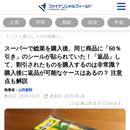
人気
年収
相続
税金
年金
トップ
>
暮らし
>
その他暮らし
スーパーで総菜を購入後、同じ商品に「50％
引き」のシールが貼られていた！「返品」し
て、割引されたものを購入するのは非常識？
購入後に返品が可能なケースはあるの？ 注意
点も解説
執筆者 :
山田麻耶
配信日:
2024.10.27
更新日:
2025.09.26
この記事は約
2
分で読めます。