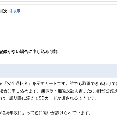
事を、日々の暮らしにどのような影響を与えるかという視点で、お金の知識がない方でも理
目次
[
非表示
]
取得者を中心に「お金や暮らし」に関する書籍・雑誌の編集経験者で構成され、企
線のコンテンツを追求しています。
ンナー、弁護士、税理士、宅地建物取引士、相続診断士、住宅ローンアドバイザー、DCプラ
スト、キャリアコンサルタントなど150名以上の有資格者を執筆者・監修者として
ンなどの話をわかりやすく発信している点です。
た執筆者・監修者による執筆体制を築くことで、内容のわかりやすさはもちろんの
の記録がない場合に申し込み可能
ています。
のコンシェルジュを目指します。
る「安全運転者」を示すカードです。誰でも取得できるわけで
い場合に申し込めます。無事故・無違反証明書または運転記録証
は、証明書に添えてSDカードが渡されるようです。
の継続年数によって色に違いが設けられています。