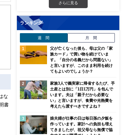
解でき
さらに見る
画立
ランキング
ンナ
週 間
月 間
迎
父が亡くなった後も、母は父の「家
こ
族カード」で買い物を続けていま
す。「自分の名義だから問題ない」
と言いますが、このまま利用を続け
てもよいのでしょうか？
家族3人で義実家に帰省するたび、手
土産とは別に「1日1万円」を包んで
います。夫は「親子だから必要な
はな
い」と言いますが、食費や光熱費を
明書
考えたら渡すべきですよね？
娘夫婦が仕事の日は毎日孫の夕飯を
作っています。家計への負担も増え
てきましたが、祖父母なら無償で協