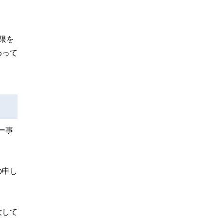
限を
わって
ー事
の申し
意して