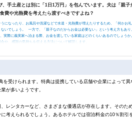
び、手土産とは別に「1日1万円」を包んでいます。夫は「親子
食費や光熱費を考えたら渡すべきですよね？
そうになったり、お風呂や洗濯などで水道・光熱費が増えたりするため、「何かお礼
くないでしょう。 一方で、「親子なのだからお金は必要ない」という考え方もあり
は、実際に義実家へ泊まる際、お金を渡している家庭はどのくらいあるのでしょうか
割合や、感謝の気持ちを伝える方法について解説します。
典を受けられます。特典は提携している店舗や企業によって異
企業が多いようです。
服、レンタカーなど、さまざまな優遇店が存在します。そのた
に考えられるでしょう。あるホテルでは宿泊料金の10％割引