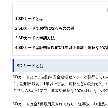
FinancialField編集部は、金融、経済に関する記
るようわかりやすく発信しています。
編集部のメンバーは、ファイナンシャルプランナーの資格
案から記事掲載まですべての工程に関わることで、読者目
1
SDカードとは
FinancialFieldの特徴は、ファイナンシャルプラ
2
SDカードでお得になるものの例
ー、公認会計士、社会保険労務士、行政書士、投資アナリ
え、むずかしく感じられる年金や税金、相続、保険、ロー
3
SDカードの申請方法
このように編集経験豊富なメンバーと金融や経済に精通し
4
SDカードは証明日以前に1年以上事故・違反など
と、読み応えのあるコンテンツと確かな情報発信を実現し
私たちは、快適でより良い生活のアイデアを提供するお金
SDカードとは
SDカードとは、自動車安全運転センターが発行してい
く、証明日以前に1年以上事故・違反などの記録がな
の申し込みが必要で、事故や違反などの記録がない場合
SDカードは全5種類用意されており、無事故・無違反