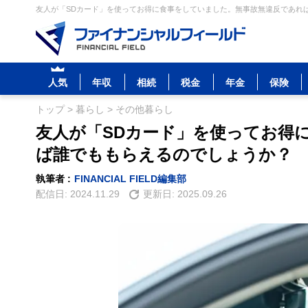
友人が「SDカード」を使ってお得に食事をしていました。無事故無違反であれば
人気
年収
相続
税金
年金
保険
トップ
>
暮らし
>
その他暮らし
友人が「SDカード」を使ってお得
ば誰でももらえるのでしょうか？
執筆者 :
FINANCIAL FIELD編集部
配信日:
2024.11.29
更新日:
2025.09.26