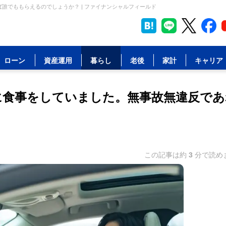
誰でももらえるのでしょうか？ | ファイナンシャルフィールド
ローン
資産運用
暮らし
老後
家計
キャリア
に食事をしていました。無事故無違反であ
この記事は約
3
分で読め