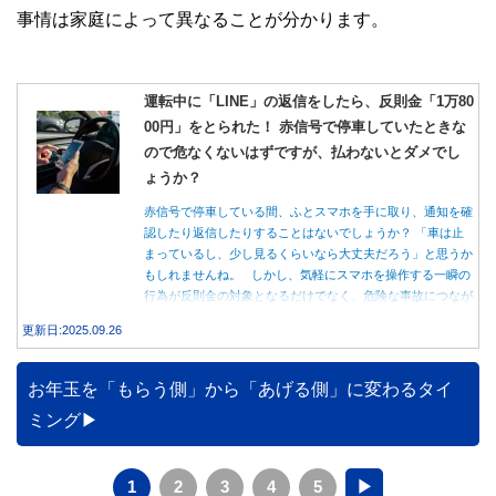
事情は家庭によって異なることが分かります。
運転中に「LINE」の返信をしたら、反則金「1万80
00円」をとられた！ 赤信号で停車していたときな
ので危なくないはずですが、払わないとダメでし
ょうか？
赤信号で停車している間、ふとスマホを手に取り、通知を確
認したり返信したりすることはないでしょうか？ 「車は止
まっているし、少し見るくらいなら大丈夫だろう」と思うか
もしれませんね。 しかし、気軽にスマホを操作する一瞬の
行為が反則金の対象となるだけでなく、危険な事故につなが
る可能性もあります。本記事では、赤信号で停車中のスマホ
更新日:2025.09.26
操作が違反になる事例や、反則金の支払い義務について詳し
く解説します。
お年玉を「もらう側」から「あげる側」に変わるタイ
ミング
1
2
3
4
5
▶