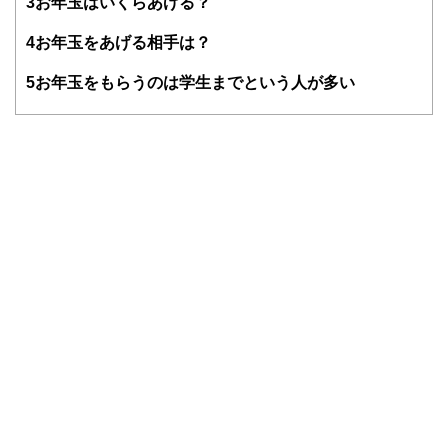
3
お年玉はいくらあげる？
護士、税理士、宅地建物取引士、相続診断士、住宅ローンア
ドバイザー、DCプランナー、公認会計士、社会保険労務
4
お年玉をあげる相手は？
士、行政書士、投資アナリスト、キャリアコンサルタントな
ど150名以上の有資格者を執筆者・監修者として迎え、むず
5
お年玉をもらうのは学生までという人が多い
かしく感じられる年金や税金、相続、保険、ローンなどの話
をわかりやすく発信している点です。
このように編集経験豊富なメンバーと金融や経済に精通した
執筆者・監修者による執筆体制を築くことで、内容のわかり
やすさはもちろんのこと、読み応えのあるコンテンツと確か
な情報発信を実現しています。
私たちは、快適でより良い生活のアイデアを提供するお金の
コンシェルジュを目指します。