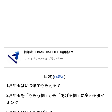
執筆者 : FINANCIAL FIELD編集部 ▼
ファイナンシャルプランナー
FinancialField編集部は、金融、経済に関する記事を、日々
の暮らしにどのような影響を与えるかという視点で、お金の
目次
知識がない方でも理解できるようわかりやすく発信していま
[
非表示
]
す。
1
お年玉はいつまでもらえる？
編集部のメンバーは、ファイナンシャルプランナーの資格取
得者を中心に「お金や暮らし」に関する書籍・雑誌の編集経
2
お年玉を「もらう側」から「あげる側」に変わるタイ
験者で構成され、企画立案から記事掲載まですべての工程に
ミング
関わることで、読者目線のコンテンツを追求しています。
FinancialFieldの特徴は、ファイナンシャルプランナー、弁