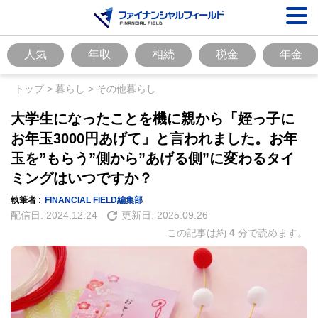
人気
年収
相続
税金
年金
トップ
>
暮らし
>
その他暮らし
大学生になったことを機に親から「姪っ子に
お年玉3000円あげて」と言われました。お年
玉を”もらう”側から”あげる側”に変わるタイ
ミングはいつですか？
執筆者 :
FINANCIAL FIELD編集部
配信日:
2024.12.24
更新日:
2025.09.26
この記事は約
4
分で読めます。