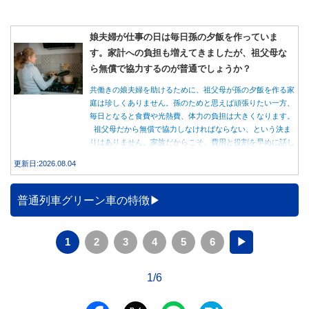
娘夫婦が仕事の日は毎日孫の夕飯を作っていま
す。家計への負担も増えてきましたが、祖父母な
ら無償で協力するのが普通でしょうか？
共働きの娘夫婦を助けるために、祖父母が孫の夕飯を作る家
庭は珍しくありません。孫のためと思えば頑張りたい一方、
毎日となると食費や光熱費、体力の負担は大きくなります。
祖父母だから無償で協力しなければならない、という決ま
りはありません。家族だからこそ、費用と役割を早めに話し
合うことが大切です。
更新日:2026.08.04
普通列車グリーン車の特徴
1
2
3
4
5
6
▶
1/6