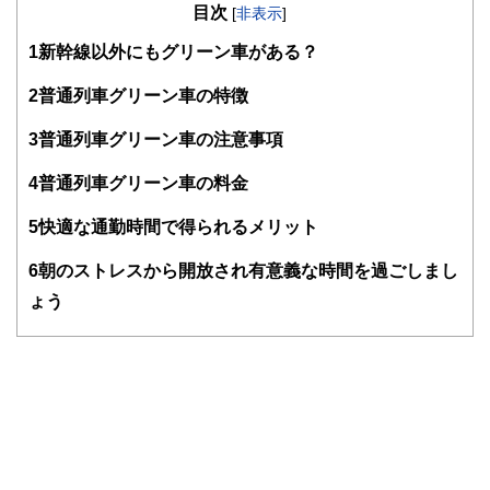
目次
知識がない方でも理解できるようわかりやすく発信していま
[
非表示
]
す。
1
新幹線以外にもグリーン車がある？
編集部のメンバーは、ファイナンシャルプランナーの資格取
得者を中心に「お金や暮らし」に関する書籍・雑誌の編集経
2
普通列車グリーン車の特徴
験者で構成され、企画立案から記事掲載まですべての工程に
関わることで、読者目線のコンテンツを追求しています。
3
普通列車グリーン車の注意事項
FinancialFieldの特徴は、ファイナンシャルプランナー、弁
4
普通列車グリーン車の料金
護士、税理士、宅地建物取引士、相続診断士、住宅ローンア
ドバイザー、DCプランナー、公認会計士、社会保険労務
士、行政書士、投資アナリスト、キャリアコンサルタントな
5
快適な通勤時間で得られるメリット
ど150名以上の有資格者を執筆者・監修者として迎え、むず
かしく感じられる年金や税金、相続、保険、ローンなどの話
6
朝のストレスから開放され有意義な時間を過ごしまし
をわかりやすく発信している点です。
ょう
このように編集経験豊富なメンバーと金融や経済に精通した
執筆者・監修者による執筆体制を築くことで、内容のわかり
やすさはもちろんのこと、読み応えのあるコンテンツと確か
な情報発信を実現しています。
私たちは、快適でより良い生活のアイデアを提供するお金の
コンシェルジュを目指します。