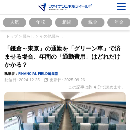
人気
年収
相続
税金
年金
トップ
>
暮らし
>
その他暮らし
「鎌倉～東京」の通勤を「グリーン車」で済
ませる場合、年間の「通勤費用」はどれだけ
かかる？
執筆者 :
FINANCIAL FIELD編集部
配信日:
2024.12.25
更新日:
2025.09.26
この記事は約
4
分で読めます。