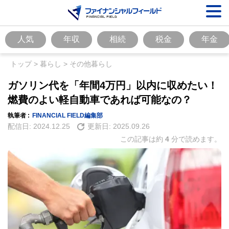
人気
年収
相続
税金
年金
トップ
>
暮らし
>
その他暮らし
ガソリン代を「年間4万円」以内に収めたい！
燃費のよい軽自動車であれば可能なの？
執筆者 :
FINANCIAL FIELD編集部
配信日:
2024.12.25
更新日:
2025.09.26
この記事は約
4
分で読めます。