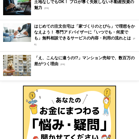
土地なしでもOK！ プロが導く失敗しない不動産投資の
魅力
[PR]
はじめての注文住宅は「家づくりのとびら」で理想をか
なえよう！ 専門アドバイザーに「いつでも・何度で
も」無料相談できるサービスの内容・利用の流れとは
[P
R]
「え、こんなに違うの!?」マンション売却で、数百万の
差がつく理由
[PR]