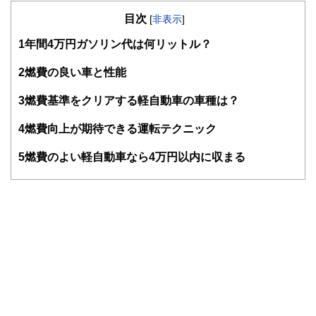
の暮らしにどのような影響を与えるかという視点で、お金の
目次
知識がない方でも理解できるようわかりやすく発信していま
[
非表示
]
す。
1
年間4万円ガソリン代は何リットル？
編集部のメンバーは、ファイナンシャルプランナーの資格取
得者を中心に「お金や暮らし」に関する書籍・雑誌の編集経
2
燃費の良い車と性能
験者で構成され、企画立案から記事掲載まですべての工程に
関わることで、読者目線のコンテンツを追求しています。
3
燃費基準をクリアする軽自動車の車種は？
FinancialFieldの特徴は、ファイナンシャルプランナー、弁
4
燃費向上が期待できる運転テクニック
護士、税理士、宅地建物取引士、相続診断士、住宅ローンア
ドバイザー、DCプランナー、公認会計士、社会保険労務
士、行政書士、投資アナリスト、キャリアコンサルタントな
5
燃費のよい軽自動車なら4万円以内に収まる
ど150名以上の有資格者を執筆者・監修者として迎え、むず
かしく感じられる年金や税金、相続、保険、ローンなどの話
をわかりやすく発信している点です。
このように編集経験豊富なメンバーと金融や経済に精通した
執筆者・監修者による執筆体制を築くことで、内容のわかり
やすさはもちろんのこと、読み応えのあるコンテンツと確か
な情報発信を実現しています。
私たちは、快適でより良い生活のアイデアを提供するお金の
コンシェルジュを目指します。