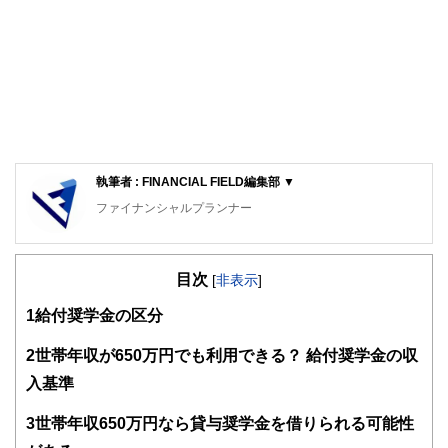
執筆者 : FINANCIAL FIELD編集部 ▼
ファイナンシャルプランナー
FinancialField編集部は、金融、経済に関する記事を、日々
の暮らしにどのような影響を与えるかという視点で、お金の
目次
知識がない方でも理解できるようわかりやすく発信していま
[
非表示
]
す。
1
給付奨学金の区分
編集部のメンバーは、ファイナンシャルプランナーの資格取
得者を中心に「お金や暮らし」に関する書籍・雑誌の編集経
2
世帯年収が650万円でも利用できる？ 給付奨学金の収
験者で構成され、企画立案から記事掲載まですべての工程に
入基準
関わることで、読者目線のコンテンツを追求しています。
FinancialFieldの特徴は、ファイナンシャルプランナー、弁
3
世帯年収650万円なら貸与奨学金を借りられる可能性
護士、税理士、宅地建物取引士、相続診断士、住宅ローンア