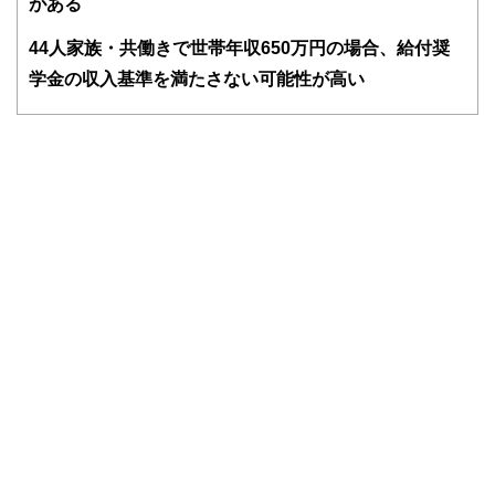
がある
ドバイザー、DCプランナー、公認会計士、社会保険労務
士、行政書士、投資アナリスト、キャリアコンサルタントな
4
4人家族・共働きで世帯年収650万円の場合、給付奨
ど150名以上の有資格者を執筆者・監修者として迎え、むず
かしく感じられる年金や税金、相続、保険、ローンなどの話
学金の収入基準を満たさない可能性が高い
をわかりやすく発信している点です。
このように編集経験豊富なメンバーと金融や経済に精通した
執筆者・監修者による執筆体制を築くことで、内容のわかり
やすさはもちろんのこと、読み応えのあるコンテンツと確か
な情報発信を実現しています。
私たちは、快適でより良い生活のアイデアを提供するお金の
コンシェルジュを目指します。