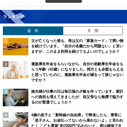
ランキング
週 間
月 間
父が亡くなった後も、母は父の「家族カード」で買い物
を続けています。「自分の名義だから問題ない」と言い
ますが、このまま利用を続けてもよいのでしょうか？
遺族厚生年金をもらいながら、自分の老齢厚生年金をも
らう年齢（65歳）になりました。両方とも全額もらえる
と思っていたのに、遺族厚生年金が減るって損じゃない
ですか？
娘夫婦が仕事の日は毎日孫の夕飯を作っています。家計
への負担も増えてきましたが、祖父母なら無償で協力す
るのが普通でしょうか？
4歳の息子と「新幹線の自由席」で帰省したら、乗客に
「息子さん、お金払ってないから座れないよ」と言われ
た！ こども運賃“約7000円”払わないと、席は確保でき