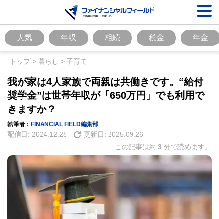
人気
年収
相続
税金
年金
トップ
>
暮らし
>
子育て
我が家は4人家族で両親は共働きです。“給付
奨学金”は世帯年収が「650万円」でも利用で
きますか？
執筆者 :
FINANCIAL FIELD編集部
配信日:
2024.12.28
更新日:
2025.09.26
この記事は約
3
分で読めます。