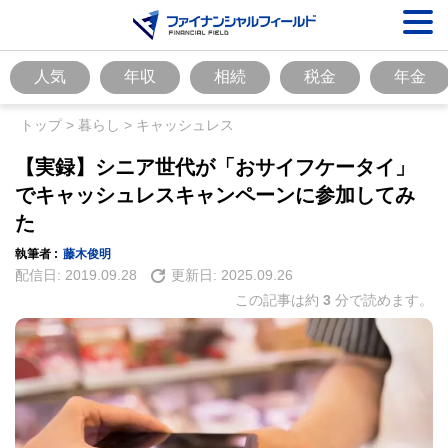
人気
年収
相続
税金
年金
トップ
>
暮らし
>
キャッシュレス
【実録】シニア世代が「おサイフケータイ」
でキャッシュレスキャンペーンに参加してみ
た
執筆者 :
藤木俊明
配信日:
2019.09.28
更新日:
2025.09.26
この記事は約
3
分で読めます。