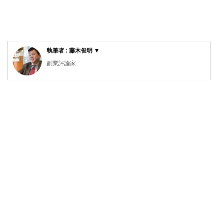
執筆者 : 藤木俊明 ▼
副業評論家
明治大学リバティアカデミー講師
ビジネスコンテンツ制作の有限会社ガーデンシティ・プラン
ニングを28年間経営。その実績から明治大学リバティアカデ
ミーでライティングの講師をつとめています。7年前から
「ローリスク独立」の執筆活動をはじめ、副業・起業関連の
記事を夕刊フジ、東洋経済などに寄稿しています。副業解禁
時代を迎え、「収入の多角化」こそほんとうの働き方改革だ
と考えています。