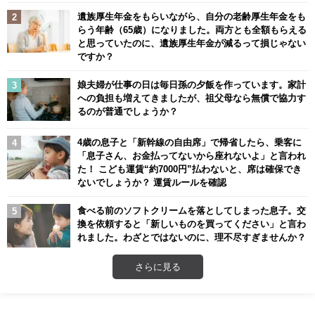
遺族厚生年金をもらいながら、自分の老齢厚生年金をも
らう年齢（65歳）になりました。両方とも全額もらえる
と思っていたのに、遺族厚生年金が減るって損じゃない
ですか？
娘夫婦が仕事の日は毎日孫の夕飯を作っています。家計
への負担も増えてきましたが、祖父母なら無償で協力す
るのが普通でしょうか？
4歳の息子と「新幹線の自由席」で帰省したら、乗客に
「息子さん、お金払ってないから座れないよ」と言われ
た！ こども運賃“約7000円”払わないと、席は確保でき
ないでしょうか？ 運賃ルールを確認
食べる前のソフトクリームを落としてしまった息子。交
換を依頼すると「新しいものを買ってください」と言わ
れました。わざとではないのに、理不尽すぎませんか？
さらに見る