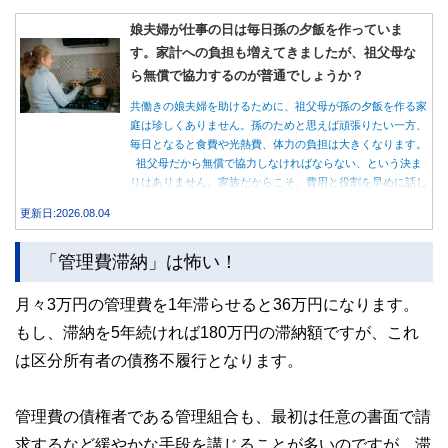
娘夫婦が仕事の日は毎日孫の夕飯を作っていま
す。家計への負担も増えてきましたが、祖父母な
ら無償で協力するのが普通でしょうか？
共働きの娘夫婦を助けるために、祖父母が孫の夕飯を作る家
庭は珍しくありません。孫のためと思えば頑張りたい一方、
毎日となると食費や光熱費、体力の負担は大きくなります。
祖父母だから無償で協力しなければならない、という決ま
りはありません。家族だからこそ、費用と役割を早めに話し
合うことが大切です。
更新日:2026.08.04
「管理費滞納」は怖い！
月々3万円の管理費を1年滞らせると36万円になります。
もし、滞納を5年続ければ180万円の滞納額ですが、これ
は区分所有者の債務不履行となります。
管理費の債権者である管理組合も、最初は任意の書面で請
求するなど緩やかな手段を講じることが多いのですが、滞