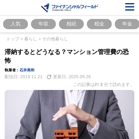
人気
年収
相続
税金
年金
トップ
>
暮らし
>
その他暮らし
滞納するとどうなる？マンション管理費の恐
怖
執筆者 :
石井美和
配信日:
2019.11.21
更新日:
2025.09.26
この記事は約
3
分で読めます。