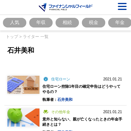
人気
年収
相続
税金
年金
トップ
>
ライター 一覧
石井美和
住宅ローン
2021.01.21
住宅ローン控除1年目の確定申告はどうやって
やるの？
執筆者 :
石井美和
その他年金
2021.01.21
意外と知らない、親が亡くなったときの年金手
続きとは？