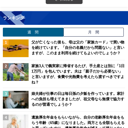
ランキング
週 間
月 間
父が亡くなった後も、母は父の「家族カード」で買い物
を続けています。「自分の名義だから問題ない」と言い
ますが、このまま利用を続けてもよいのでしょうか？
家族3人で義実家に帰省するたび、手土産とは別に「1日
1万円」を包んでいます。夫は「親子だから必要ない」
と言いますが、食費や光熱費を考えたら渡すべきですよ
ね？
娘夫婦が仕事の日は毎日孫の夕飯を作っています。家計
への負担も増えてきましたが、祖父母なら無償で協力す
るのが普通でしょうか？
遺族厚生年金をもらいながら、自分の老齢厚生年金をも
らう年齢（65歳）になりました。両方とも全額もらえる
と思っていたのに、遺族厚生年金が減るって損じゃない