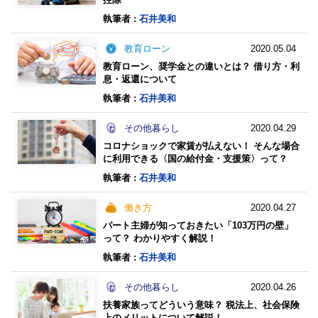
執筆者 :
石井美和
教育ローン
2020.05.04
教育ローン、奨学金との違いとは？ 借り方・利
息・返還について
執筆者 :
石井美和
その他暮らし
2020.04.29
コロナショックで家賃が払えない！ そんな場合
に利用できる〈国の給付金・支援策〉って？
執筆者 :
石井美和
働き方
2020.04.27
パート主婦が知っておきたい「103万円の壁」
って？ わかりやすく解説！
執筆者 :
石井美和
その他暮らし
2020.04.26
扶養家族ってどういう意味？ 税法上、社会保険
上のメリットについて解説！