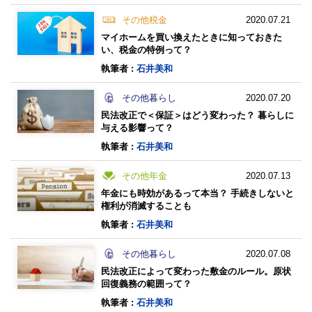
その他税金
2020.07.21
マイホームを買い換えたときに知っておきた
い、税金の特例って？
執筆者 :
石井美和
その他暮らし
2020.07.20
民法改正で＜保証＞はどう変わった？ 暮らしに
与える影響って？
執筆者 :
石井美和
その他年金
2020.07.13
年金にも時効があるって本当？ 手続きしないと
権利が消滅することも
執筆者 :
石井美和
その他暮らし
2020.07.08
民法改正によって変わった敷金のルール。原状
回復義務の範囲って？
執筆者 :
石井美和