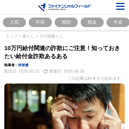
人気
年収
相続
税金
年金
トップ
>
暮らし
>
その他暮らし
10万円給付関連の詐欺にご注意！知っておき
たい給付金詐欺あるある
執筆者 :
林智慮
配信日:
2020.05.12
更新日:
2025.09.26
この記事は約
4
分で読めます。