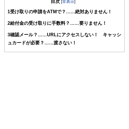
目次
る。結婚で専業主婦となるが夫の独立を機に経理・総務に転
[
非表示
]
身。事業と家庭のファイナンシャル・プランナーとなる。コ
1
受け取りの申請をATMで？……絶対ありません！
ーチング資格も習得し、金銭面だけでなく心の面からも「幸
せに生きる」サポートをしている。4人の子の母。保険や金
融商品を売らない独立系ファイナンシャル・プランナー。
2
給付金の受け取りに手数料？……要りません！
3
確認メール？……URLにアクセスしない！ キャッシ
ュカードが必要？……渡さない！