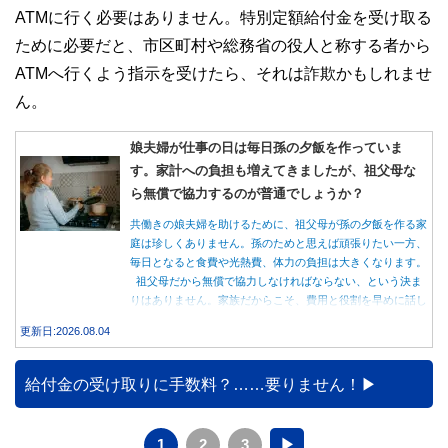
ATMに行く必要はありません。特別定額給付金を受け取る
ために必要だと、市区町村や総務省の役人と称する者から
ATMへ行くよう指示を受けたら、それは詐欺かもしれませ
ん。
娘夫婦が仕事の日は毎日孫の夕飯を作っていま
す。家計への負担も増えてきましたが、祖父母な
ら無償で協力するのが普通でしょうか？
共働きの娘夫婦を助けるために、祖父母が孫の夕飯を作る家
庭は珍しくありません。孫のためと思えば頑張りたい一方、
毎日となると食費や光熱費、体力の負担は大きくなります。
祖父母だから無償で協力しなければならない、という決ま
りはありません。家族だからこそ、費用と役割を早めに話し
合うことが大切です。
更新日:2026.08.04
給付金の受け取りに手数料？……要りません！
1
2
3
▶