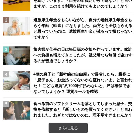
を続けています。「自分の名義だから問題ない」と言い
ますが、このまま利用を続けてもよいのでしょうか？
遺族厚生年金をもらいながら、自分の老齢厚生年金をも
らう年齢（65歳）になりました。両方とも全額もらえる
と思っていたのに、遺族厚生年金が減るって損じゃない
ですか？
娘夫婦が仕事の日は毎日孫の夕飯を作っています。家計
への負担も増えてきましたが、祖父母なら無償で協力す
るのが普通でしょうか？
4歳の息子と「新幹線の自由席」で帰省したら、乗客に
「息子さん、お金払ってないから座れないよ」と言われ
た！ こども運賃“約7000円”払わないと、席は確保でき
ないでしょうか？ 運賃ルールを確認
食べる前のソフトクリームを落としてしまった息子。交
換を依頼すると「新しいものを買ってください」と言わ
れました。わざとではないのに、理不尽すぎませんか？
さらに見る