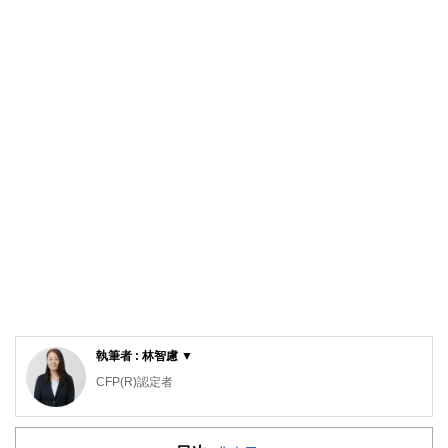
執筆者 : 林智慮 ▼
CFP(R)認定者
確定拠出年金相談ねっと認定FP
大学（工学部）卒業後、橋梁設計の会社で設計業務に携わ