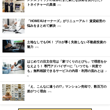
トネイチャーの真価
[PR]
「HOME4Uオーナーズ」がリニューアル！ 賃貸経営の
悩みをまとめて解決
[PR]
土地なしでもOK！ プロが導く失敗しない不動産投資の
魅力
[PR]
はじめての注文住宅は「家づくりのとびら」で理想をか
なえよう！ 専門アドバイザーに「いつでも・何度で
も」無料相談できるサービスの内容・利用の流れとは
[P
R]
「え、こんなに違うの!?」マンション売却で、数百万の
差がつく理由
[PR]