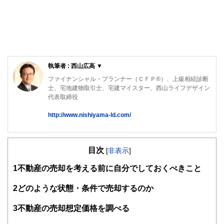
執筆者 : 西山広高 ▼
ファイナンシャル・プランナー（ＣＦＰ®）、上級相続診断
士、宅地建物取引士、宅建マイスター、西山ライフデザイン
代表取締役
http://www.nishiyama-ld.com/
「円満な相続のための対策」「家計の見直し」「資産形成・
運用アドバイス」のほか、不動産・お金の知識と大手建設会
目次
社での勤務経験を活かし、「マイホーム取得などの不動産仲
[
非表示
]
介」「不動産活用」について、ご相談者の立場に立ったアド
1
不動産の売却を考える前に自分でしておくべきこと
バイスを行っている。
西山ライフデザイン株式会社 HP
2
どのような状態・条件で売却するのか
http://www.nishiyama-ld.com/
3
不動産の売却想定価格を調べる