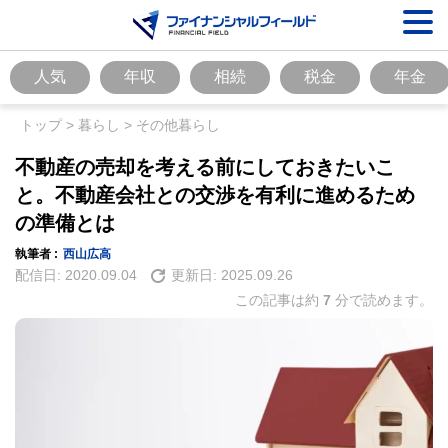
人気
年収
相続
税金
年金
トップ
>
暮らし
>
その他暮らし
不動産の売却を考える前にしておきたいこ
と。不動産会社との交渉を有利に進めるため
の準備とは
執筆者 :
西山広高
配信日:
2020.09.04
更新日:
2025.09.26
この記事は約
7
分で読めます。