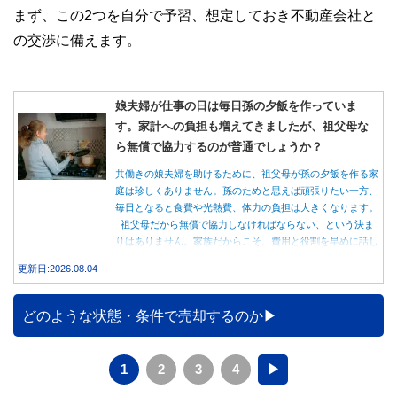
まず、この2つを自分で予習、想定しておき不動産会社と
の交渉に備えます。
娘夫婦が仕事の日は毎日孫の夕飯を作っていま
す。家計への負担も増えてきましたが、祖父母な
ら無償で協力するのが普通でしょうか？
共働きの娘夫婦を助けるために、祖父母が孫の夕飯を作る家
庭は珍しくありません。孫のためと思えば頑張りたい一方、
毎日となると食費や光熱費、体力の負担は大きくなります。
祖父母だから無償で協力しなければならない、という決ま
りはありません。家族だからこそ、費用と役割を早めに話し
合うことが大切です。
更新日:2026.08.04
どのような状態・条件で売却するのか
1
2
3
4
▶