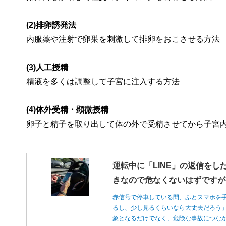
(2)排卵誘発法
内服薬や注射で卵巣を刺激して排卵をおこさせる方法
(3)人工授精
精液を多くは調整して子宮に注入する方法
(4)体外受精・顕微授精
卵子と精子を取り出して体の外で受精させてから子宮
運転中に「LINE」の返信をし
きなので危なくないはずですが
赤信号で停車している間、ふとスマホを
るし、少し見るくらいなら大丈夫だろう
象となるだけでなく、危険な事故につな