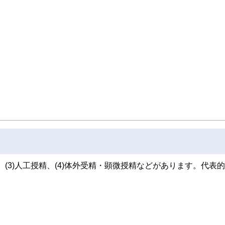
、(3)人工授精、(4)体外受精・顕微授精などがあります。代表