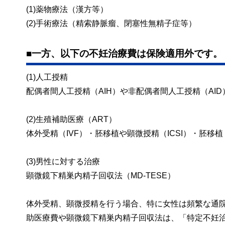
(1)薬物療法（漢方等）
(2)手術療法（精索静脈瘤、閉塞性無精子症等）
■一方、以下の不妊治療費は保険適用外です。
(1)人工授精
配偶者間人工授精（AIH）や非配偶者間人工授精（AID
(2)生殖補助医療（ART）
体外受精（IVF）・胚移植や顕微授精（ICSI）・胚移植
(3)男性に対する治療
顕微鏡下精巣内精子回収法（MD-TESE）
体外受精、顕微授精を行う場合、特に女性は頻繁な通
助医療費や顕微鏡下精巣内精子回収法は、「特定不妊