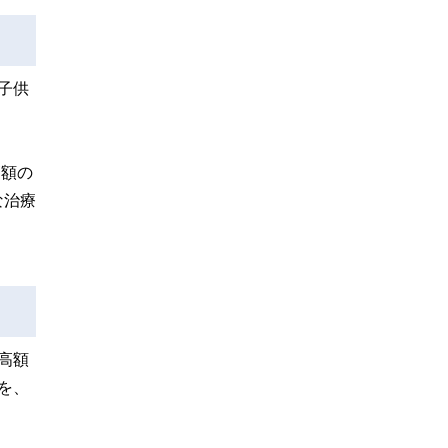
子供
高額の
な治療
高額
を、