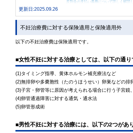
反則金の支払い義務について詳しく解説
更新日:2025.09.26
不妊治療費に対する保険適用と保険適用外
以下の不妊治療費は保険適用です。
■女性不妊に対する治療としては、以下の通り
(1)タイミング指導、黄体ホルモン補充療法など
(2)無排卵や多嚢胞性（たのうほうせい）卵巣などの
(3)子宮・卵管等に原因が考えられる場合に行う子宮
(4)卵管通過障害に対する通気・通水法
(5)卵管形成術
■男性不妊に対する治療には、以下の2つがあ