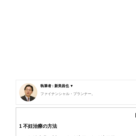
執筆者 : 新美昌也 ▼
ファイナンシャル・プランナー。
ライフプラン・キャッシュフロー分析に基づいた家計相談
購入、年金、資産運用、保険、離婚のお金などをテーマと
校以上の高校で実施。
また、保険や介護のお金に詳しいファイナンシャル・プラ
1
不妊治療の方法
入院・介護のお金」（技術評論社）がある。
http://fp-trc.com/