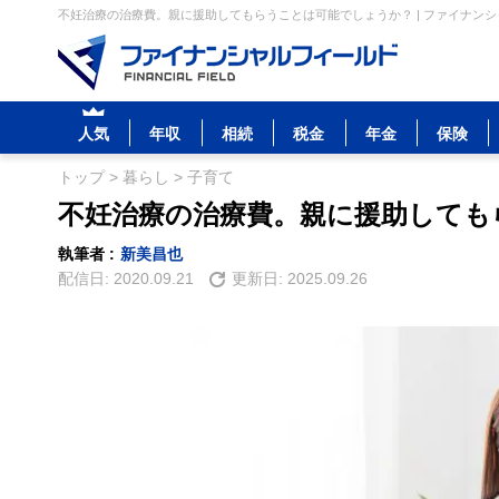
不妊治療の治療費。親に援助してもらうことは可能でしょうか？ | ファイナン
人気
年収
相続
税金
年金
保険
トップ
>
暮らし
>
子育て
不妊治療の治療費。親に援助しても
執筆者 :
新美昌也
配信日:
2020.09.21
更新日:
2025.09.26