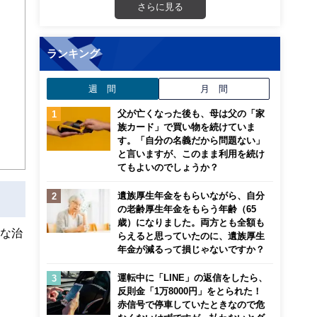
さらに見る
ランキング
週 間
月 間
父が亡くなった後も、母は父の「家
族カード」で買い物を続けていま
す。「自分の名義だから問題ない」
と言いますが、このまま利用を続け
てもよいのでしょうか？
遺族厚生年金をもらいながら、自分
の老齢厚生年金をもらう年齢（65
歳）になりました。両方とも全額も
的な治
らえると思っていたのに、遺族厚生
年金が減るって損じゃないですか？
運転中に「LINE」の返信をしたら、
反則金「1万8000円」をとられた！
赤信号で停車していたときなので危