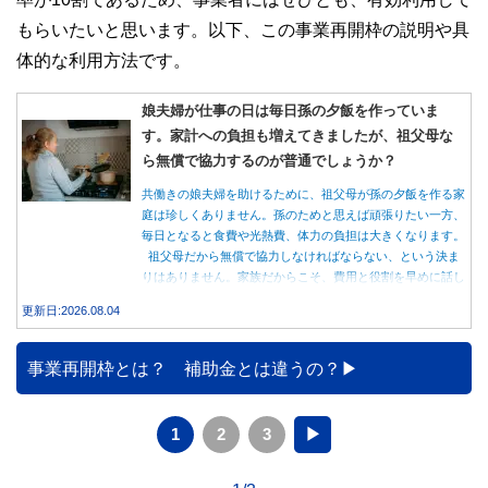
もらいたいと思います。以下、この事業再開枠の説明や具
体的な利用方法です。
娘夫婦が仕事の日は毎日孫の夕飯を作っていま
す。家計への負担も増えてきましたが、祖父母な
ら無償で協力するのが普通でしょうか？
共働きの娘夫婦を助けるために、祖父母が孫の夕飯を作る家
庭は珍しくありません。孫のためと思えば頑張りたい一方、
毎日となると食費や光熱費、体力の負担は大きくなります。
祖父母だから無償で協力しなければならない、という決ま
りはありません。家族だからこそ、費用と役割を早めに話し
合うことが大切です。
更新日:2026.08.04
事業再開枠とは？ 補助金とは違うの？
1
2
3
▶