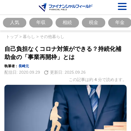
人気
年収
相続
税金
年金
トップ
>
暮らし
>
その他暮らし
自己負担なくコロナ対策ができる？持続化補
助金の「事業再開枠」とは
執筆者 :
長崎元
配信日:
2020.09.29
更新日:
2025.09.26
この記事は約
4
分で読めます。