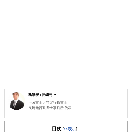
執筆者 : 長崎元 ▼
行政書士／特定行政書士
長崎元行政書士事務所 代表
学校を卒業後、IT企業に就職。約15年勤めた後、行政書士と
して開業。前職で培ったITの技術と知識を活かし、効率的
目次
で、お客様にストレスのかからないサービスを提供してい
[
非表示
]