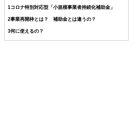
る。主な取扱業務は、「許可の取得」や「補助金の申請」。
1
コロナ特別対応型「小規模事業者持続化補助金」
長崎元行政書士事務所 HP
https://www.office-hnagasaki.com/
2
事業再開枠とは？ 補助金とは違うの？
3
何に使えるの？