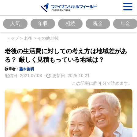
人気
年収
相続
税金
年金
トップ
>
老後
>
その他老後
老後の生活費に対しての考え方は地域差があ
る？ 厳しく見積もっている地域は？
執筆者 :
藤木俊明
配信日:
2021.07.06
更新日:
2025.10.21
この記事は約
4
分で読めます。