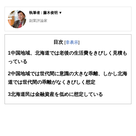
執筆者 : 藤木俊明 ▼
副業評論家
明治大学リバティアカデミー講師
ビジネスコンテンツ制作の有限会社ガーデンシティ・プラン
目次
ニングを28年間経営。その実績から明治大学リバティアカデ
[
非表示
]
ミーでライティングの講師をつとめています。7年前から
1
中国地域、北海道では老後の生活費をきびしく見積も
「ローリスク独立」の執筆活動をはじめ、副業・起業関連の
記事を夕刊フジ、東洋経済などに寄稿しています。副業解禁
っている
時代を迎え、「収入の多角化」こそほんとうの働き方改革だ
と考えています。
2
中国地域では世代間に意識の大きな乖離、しかし北海
道では世代間の乖離がなくきびしく想定
3
北海道民は金融資産を低めに想定している