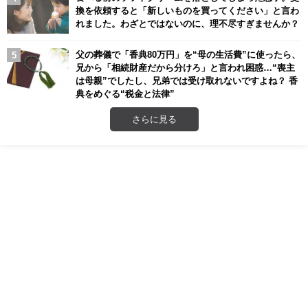
換を依頼すると「新しいものを買ってください」と言わ
れました。わざとではないのに、理不尽すぎませんか？
父の葬儀で「香典80万円」を“母の生活費”に使ったら、
兄から「相続財産だから分けろ」と言われ困惑…“喪主
は母親”でしたし、兄弟では受け取れないですよね？ 香
典をめぐる“税金と法律”
さらに見る