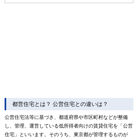
かしく感じられる年金や税金、相続、保険、ローンなどの話
をわかりやすく発信している点です。
このように編集経験豊富なメンバーと金融や経済に精通した
執筆者・監修者による執筆体制を築くことで、内容のわかり
やすさはもちろんのこと、読み応えのあるコンテンツと確か
な情報発信を実現しています。
私たちは、快適でより良い生活のアイデアを提供するお金の
コンシェルジュを目指します。
都営住宅とは？ 公営住宅との違いは？
公営住宅法等に基づき、都道府県や市区町村などが整備
し、管理、運営している低所得者向けの賃貸住宅を「公営
住宅」といいます。そのうち、東京都が管理するものが