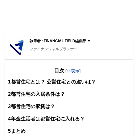
執筆者 : FINANCIAL FIELD編集部 ▼
ファイナンシャルプランナー
FinancialField編集部は、金融、経済に関する記事を、日々
の暮らしにどのような影響を与えるかという視点で、お金の
目次
知識がない方でも理解できるようわかりやすく発信していま
[
非表示
]
す。
1
都営住宅とは？ 公営住宅との違いは？
編集部のメンバーは、ファイナンシャルプランナーの資格取
得者を中心に「お金や暮らし」に関する書籍・雑誌の編集経
2
都営住宅の入居条件は？
験者で構成され、企画立案から記事掲載まですべての工程に
関わることで、読者目線のコンテンツを追求しています。
3
都営住宅の家賃は？
FinancialFieldの特徴は、ファイナンシャルプランナー、弁
4
年金生活者は都営住宅に入れる？
護士、税理士、宅地建物取引士、相続診断士、住宅ローンア
ドバイザー、DCプランナー、公認会計士、社会保険労務
士、行政書士、投資アナリスト、キャリアコンサルタントな
5
まとめ
ど150名以上の有資格者を執筆者・監修者として迎え、むず