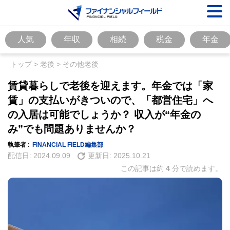
人気
年収
相続
税金
年金
トップ
>
老後
>
その他老後
賃貸暮らしで老後を迎えます。年金では「家
賃」の支払いがきついので、「都営住宅」へ
の入居は可能でしょうか？ 収入が“年金の
み”でも問題ありませんか？
執筆者 :
FINANCIAL FIELD編集部
配信日:
2024.09.09
更新日:
2025.10.21
この記事は約
4
分で読めます。