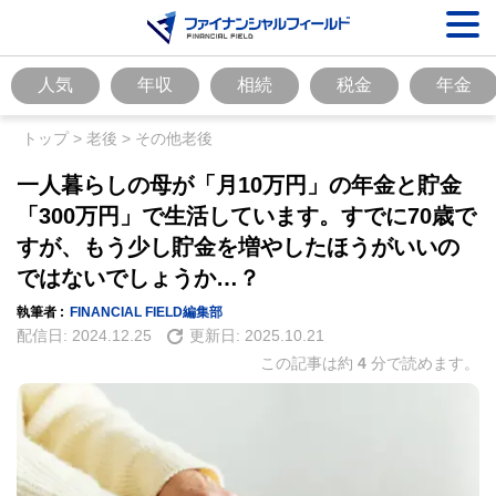
人気
年収
相続
税金
年金
トップ
>
老後
>
その他老後
一人暮らしの母が「月10万円」の年金と貯金
「300万円」で生活しています。すでに70歳で
すが、もう少し貯金を増やしたほうがいいの
ではないでしょうか…？
執筆者 :
FINANCIAL FIELD編集部
配信日:
2024.12.25
更新日:
2025.10.21
この記事は約
4
分で読めます。