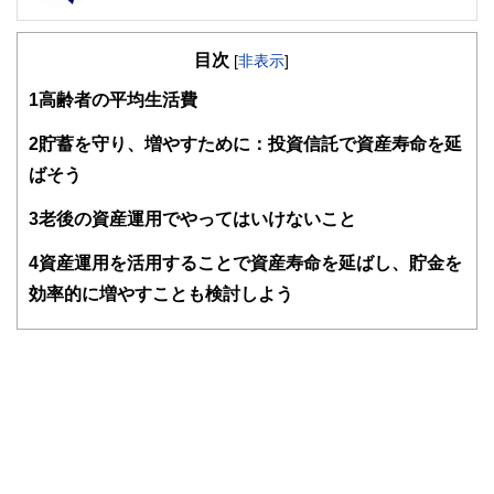
FinancialField編集部は、金融、経済に関する記事を、日々
の暮らしにどのような影響を与えるかという視点で、お金の
目次
知識がない方でも理解できるようわかりやすく発信していま
[
非表示
]
す。
1
高齢者の平均生活費
編集部のメンバーは、ファイナンシャルプランナーの資格取
得者を中心に「お金や暮らし」に関する書籍・雑誌の編集経
2
貯蓄を守り、増やすために：投資信託で資産寿命を延
験者で構成され、企画立案から記事掲載まですべての工程に
ばそう
関わることで、読者目線のコンテンツを追求しています。
FinancialFieldの特徴は、ファイナンシャルプランナー、弁
3
老後の資産運用でやってはいけないこと
護士、税理士、宅地建物取引士、相続診断士、住宅ローンア
ドバイザー、DCプランナー、公認会計士、社会保険労務
4
資産運用を活用することで資産寿命を延ばし、貯金を
士、行政書士、投資アナリスト、キャリアコンサルタントな
効率的に増やすことも検討しよう
ど150名以上の有資格者を執筆者・監修者として迎え、むず
かしく感じられる年金や税金、相続、保険、ローンなどの話
をわかりやすく発信している点です。
このように編集経験豊富なメンバーと金融や経済に精通した
執筆者・監修者による執筆体制を築くことで、内容のわかり
やすさはもちろんのこと、読み応えのあるコンテンツと確か
な情報発信を実現しています。
私たちは、快適でより良い生活のアイデアを提供するお金の
コンシェルジュを目指します。