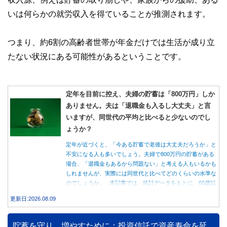
いは何らかの就労収入を得ていることが推測されます。
つまり、約6割の高齢者世帯が年金だけでは生活が成り立
たない状況にある可能性があるということです。
定年を目前に控え、夫婦の貯蓄は「800万円」しか
ありません。夫は「退職金も入るし大丈夫」と言
いますが、同世代の平均と比べると少ないのでし
ょうか？
定年が近づくと、「今ある貯蓄で老後は大丈夫だろうか」と
不安になる人も多いでしょう。夫婦で800万円の貯蓄がある
場合、「退職金もあるから問題ない」と考える人もいるかも
しれませんが、実際には同世代と比べてどのくらいの水準な
のでしょうか。 本記事では、統計データをもとに、60歳以
上世帯の平均的な貯蓄額や老後の家計収支を紹介しながら、
更新日:2026.08.09
貯蓄800万円で老後を迎える場合に確認しておきたいポイン
トを解説します。
貯蓄を守り、増やすために：投資信託で資産寿命を延