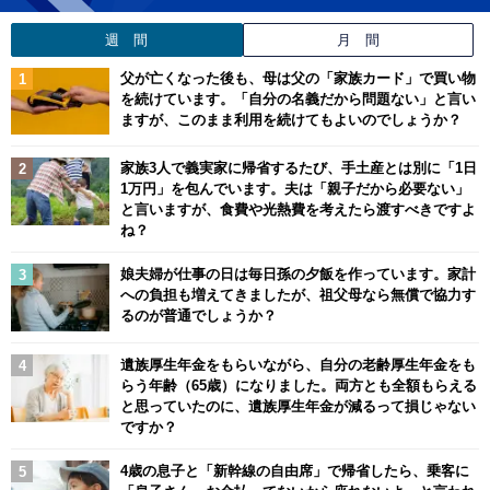
週 間
月 間
父が亡くなった後も、母は父の「家族カード」で買い物
を続けています。「自分の名義だから問題ない」と言い
ますが、このまま利用を続けてもよいのでしょうか？
家族3人で義実家に帰省するたび、手土産とは別に「1日
1万円」を包んでいます。夫は「親子だから必要ない」
と言いますが、食費や光熱費を考えたら渡すべきですよ
ね？
娘夫婦が仕事の日は毎日孫の夕飯を作っています。家計
への負担も増えてきましたが、祖父母なら無償で協力す
るのが普通でしょうか？
遺族厚生年金をもらいながら、自分の老齢厚生年金をも
らう年齢（65歳）になりました。両方とも全額もらえる
と思っていたのに、遺族厚生年金が減るって損じゃない
ですか？
4歳の息子と「新幹線の自由席」で帰省したら、乗客に