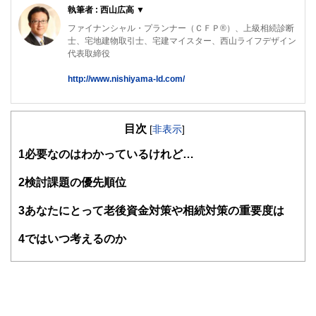
執筆者 : 西山広高 ▼
ファイナンシャル・プランナー（ＣＦＰ®）、上級相続診断
士、宅地建物取引士、宅建マイスター、西山ライフデザイン
代表取締役
http://www.nishiyama-ld.com/
「円満な相続のための対策」「家計の見直し」「資産形成・
運用アドバイス」のほか、不動産・お金の知識と大手建設会
目次
社での勤務経験を活かし、「マイホーム取得などの不動産仲
[
非表示
]
介」「不動産活用」について、ご相談者の立場に立ったアド
1
必要なのはわかっているけれど…
バイスを行っている。
西山ライフデザイン株式会社 HP
2
検討課題の優先順位
http://www.nishiyama-ld.com/
3
あなたにとって老後資金対策や相続対策の重要度は
4
ではいつ考えるのか