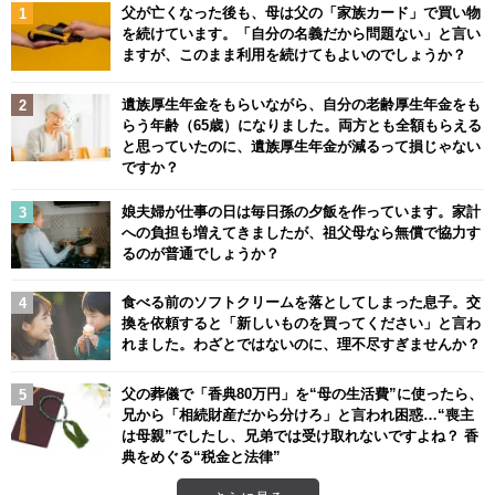
父が亡くなった後も、母は父の「家族カード」で買い物
を続けています。「自分の名義だから問題ない」と言い
ますが、このまま利用を続けてもよいのでしょうか？
遺族厚生年金をもらいながら、自分の老齢厚生年金をも
らう年齢（65歳）になりました。両方とも全額もらえる
と思っていたのに、遺族厚生年金が減るって損じゃない
ですか？
娘夫婦が仕事の日は毎日孫の夕飯を作っています。家計
への負担も増えてきましたが、祖父母なら無償で協力す
るのが普通でしょうか？
食べる前のソフトクリームを落としてしまった息子。交
換を依頼すると「新しいものを買ってください」と言わ
れました。わざとではないのに、理不尽すぎませんか？
父の葬儀で「香典80万円」を“母の生活費”に使ったら、
兄から「相続財産だから分けろ」と言われ困惑…“喪主
は母親”でしたし、兄弟では受け取れないですよね？ 香
典をめぐる“税金と法律”