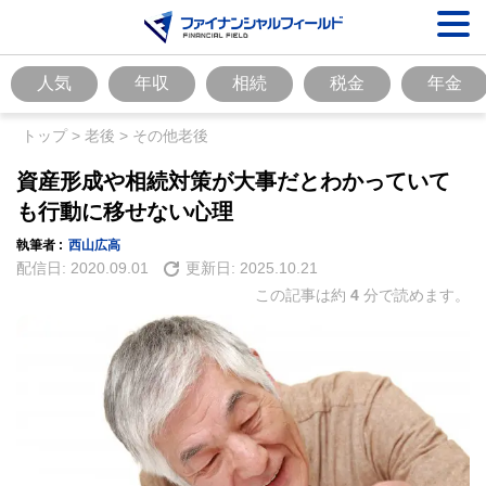
人気
年収
相続
税金
年金
トップ
>
老後
>
その他老後
資産形成や相続対策が大事だとわかっていて
も行動に移せない心理
執筆者 :
西山広高
配信日:
2020.09.01
更新日:
2025.10.21
この記事は約
4
分で読めます。