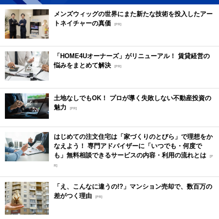
メンズウィッグの世界にまた新たな技術を投入したアー
トネイチャーの真価
[PR]
「HOME4Uオーナーズ」がリニューアル！ 賃貸経営の
悩みをまとめて解決
[PR]
土地なしでもOK！ プロが導く失敗しない不動産投資の
魅力
[PR]
はじめての注文住宅は「家づくりのとびら」で理想をか
なえよう！ 専門アドバイザーに「いつでも・何度で
も」無料相談できるサービスの内容・利用の流れとは
[P
R]
「え、こんなに違うの!?」マンション売却で、数百万の
差がつく理由
[PR]