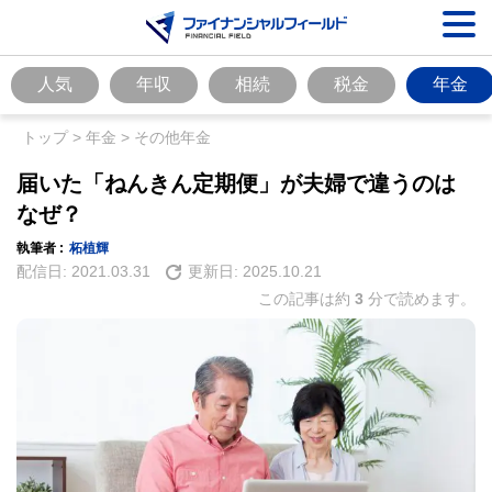
人気
年収
相続
税金
年金
トップ
>
年金
>
その他年金
届いた「ねんきん定期便」が夫婦で違うのは
なぜ？
執筆者 :
柘植輝
配信日:
2021.03.31
更新日:
2025.10.21
この記事は約
3
分で読めます。