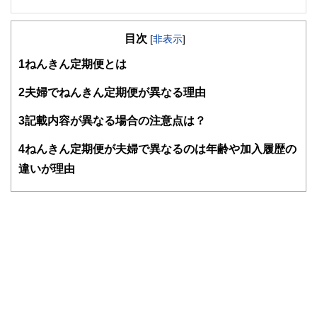
２級ファイナンシャルプランナー
大学在学中から行政書士、２級FP技能士、宅建士の資格を
目次
活かして活動を始める。
[
非表示
]
現在では行政書士・ファイナンシャルプランナーとして活躍
1
ねんきん定期便とは
する傍ら、フリーライターとして精力的に活動中。広範な知
識をもとに市民法務から企業法務まで幅広く手掛ける。
2
夫婦でねんきん定期便が異なる理由
3
記載内容が異なる場合の注意点は？
4
ねんきん定期便が夫婦で異なるのは年齢や加入履歴の
違いが理由