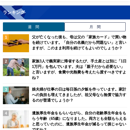
ランキング
週 間
月 間
父が亡くなった後も、母は父の「家族カード」で買い物
を続けています。「自分の名義だから問題ない」と言い
ますが、このまま利用を続けてもよいのでしょうか？
家族3人で義実家に帰省するたび、手土産とは別に「1日
1万円」を包んでいます。夫は「親子だから必要ない」
と言いますが、食費や光熱費を考えたら渡すべきですよ
ね？
娘夫婦が仕事の日は毎日孫の夕飯を作っています。家計
への負担も増えてきましたが、祖父母なら無償で協力す
るのが普通でしょうか？
遺族厚生年金をもらいながら、自分の老齢厚生年金をも
らう年齢（65歳）になりました。両方とも全額もらえる
と思っていたのに、遺族厚生年金が減るって損じゃない
ですか？