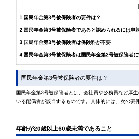
大学在学中から行政書士、２級FP技能士、宅建士の資格
現在では行政書士・ファイナンシャルプランナーとして活
企業法務まで幅広く手掛ける。
1
国民年金第3号被保険者の要件は？
2
国民年金第3号被保険者であると認められるには申
3
国民年金第3号被保険者は保険料が不要
4
国民年金第3号被保険者は国民年金第2号被保険者
国民年金第3号被保険者の要件は？
国民年金第3号被保険者とは、会社員や公務員など厚生
いる配偶者が該当するものです。具体的には、次の要
年齢が20歳以上60歳未満であること