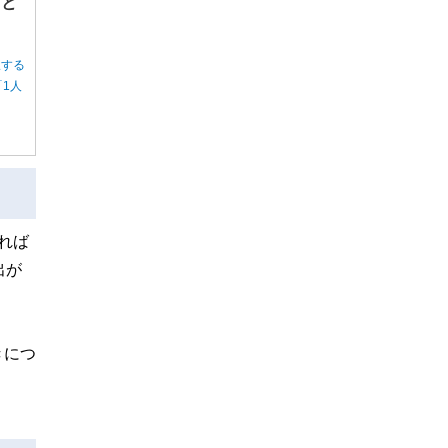
方と
択する
1人
れば
出が
きにつ