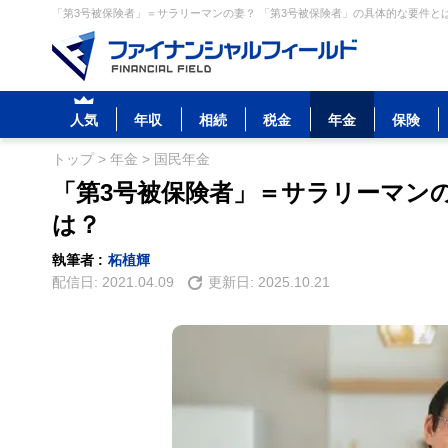
「第3号被保険者」＝サラリーマンの妻？ 「第3号被保険者」の具体的な要件とは
人気
年収
相続
税金
年金
保険
トップ
>
年金
>
国民年金
「第3号被保険者」＝サラリーマンの
は？
執筆者 :
柘植輝
配信日:
2021.04.09
更新日:
2025.10.21