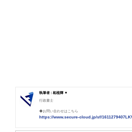
執筆者 : 柘植輝 ▼
行政書士
◆お問い合わせはこちら
https://www.secure-cloud.jp/sf/1611279407L
２級ファイナンシャルプランナー