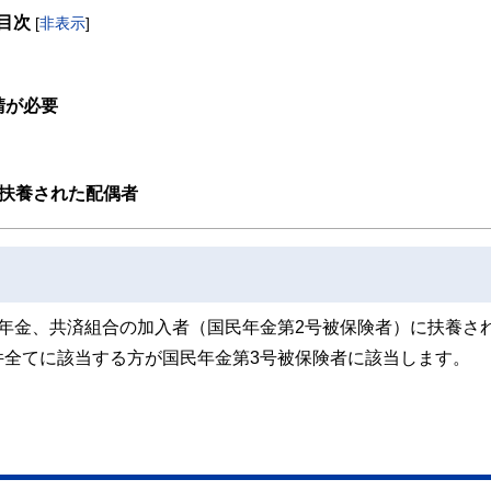
を活かして活動を始める。
目次
躍する傍ら、フリーライターとして精力的に活動中。広範な知識をもとに市民法務
[
非表示
]
請が必要
に扶養された配偶者
年金、共済組合の加入者（国民年金第2号被保険者）に扶養さ
件全てに該当する方が国民年金第3号被保険者に該当します。