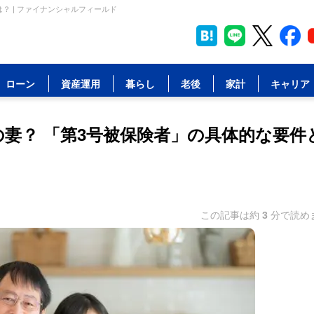
？ | ファイナンシャルフィールド
ローン
資産運用
暮らし
老後
家計
キャリア
妻？ 「第3号被保険者」の具体的な要件
この記事は約
3
分で読め