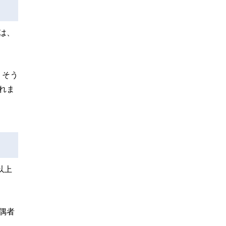
は、
。そう
れま
以上
偶者