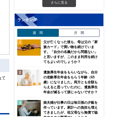
さらに見る
から
ランキング
週 間
月 間
父が亡くなった後も、母は父の「家
族カード」で買い物を続けていま
す。「自分の名義だから問題ない」
と言いますが、このまま利用を続け
てもよいのでしょうか？
遺族厚生年金をもらいながら、自分
の老齢厚生年金をもらう年齢（65
れて
歳）になりました。両方とも全額も
らえると思っていたのに、遺族厚生
年金が減るって損じゃないですか？
娘夫婦が仕事の日は毎日孫の夕飯を
作っています。家計への負担も増え
てきましたが、祖父母なら無償で協