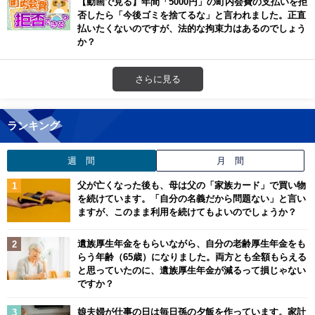
【動画で見る】年間「5000円」の町内会費の支払いを拒
否したら「今後ゴミを捨てるな」と言われました。正直
払いたくないのですが、法的な拘束力はあるのでしょう
か？
さらに見る
ランキング
週 間
月 間
父が亡くなった後も、母は父の「家族カード」で買い物
を続けています。「自分の名義だから問題ない」と言い
ますが、このまま利用を続けてもよいのでしょうか？
遺族厚生年金をもらいながら、自分の老齢厚生年金をも
らう年齢（65歳）になりました。両方とも全額もらえる
と思っていたのに、遺族厚生年金が減るって損じゃない
ですか？
娘夫婦が仕事の日は毎日孫の夕飯を作っています。家計