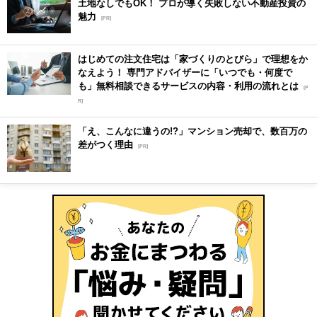
土地なしでもOK！ プロが導く失敗しない不動産投資の
魅力
[PR]
はじめての注文住宅は「家づくりのとびら」で理想をか
なえよう！ 専門アドバイザーに「いつでも・何度で
も」無料相談できるサービスの内容・利用の流れとは
[P
R]
「え、こんなに違うの!?」マンション売却で、数百万の
差がつく理由
[PR]