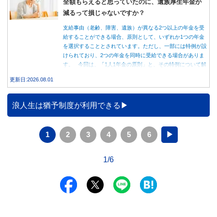
全額もらえると思っていたのに、遺族厚生年金が
減るって損じゃないですか？
支給事由（老齢、障害、遺族）が異なる2つ以上の年金を受
給することができる場合、原則として、いずれか1つの年金
を選択することとされています。ただし、一部には特例が設
けられており、2つの年金を同時に受給できる場合がありま
す。 今回は、「1人1年金の原則」と、その特例について解
説します。
更新日:2026.08.01
浪人生は猶予制度が利用できる
1
2
3
4
5
6
▶
1/6