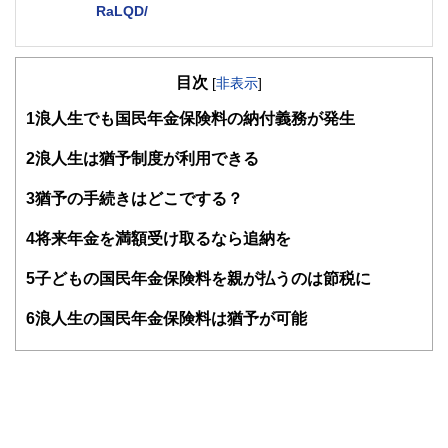
RaLQD/
２級ファイナンシャルプランナー
大学在学中から行政書士、２級FP技能士、宅建士の資格を
目次
活かして活動を始める。
[
非表示
]
現在では行政書士・ファイナンシャルプランナーとして活躍
1
浪人生でも国民年金保険料の納付義務が発生
する傍ら、フリーライターとして精力的に活動中。広範な知
識をもとに市民法務から企業法務まで幅広く手掛ける。
2
浪人生は猶予制度が利用できる
3
猶予の手続きはどこでする？
4
将来年金を満額受け取るなら追納を
5
子どもの国民年金保険料を親が払うのは節税に
6
浪人生の国民年金保険料は猶予が可能