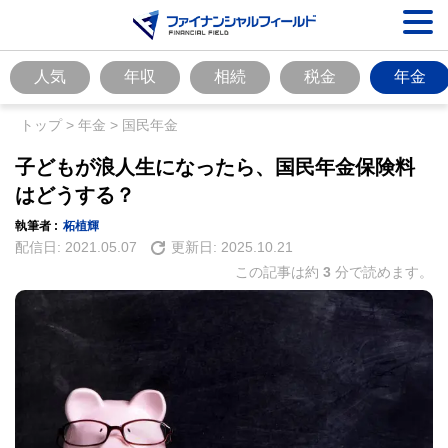
人気
年収
相続
税金
年金
トップ
>
年金
>
国民年金
子どもが浪人生になったら、国民年金保険料
はどうする？
執筆者 :
柘植輝
配信日:
2021.05.07
更新日:
2025.10.21
この記事は約
3
分で読めます。