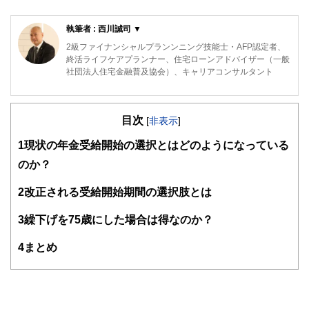
執筆者 : 西川誠司 ▼
2級ファイナンシャルプランンニング技能士・AFP認定者、
終活ライフケアプランナー、住宅ローンアドバイザー（一般
社団法人住宅金融普及協会）、キャリアコンサルタント
ウェディングドレスショップ「Atsu Nishikawa」を17年間経
営。
目次
接客の中でこれから結婚するおふたりのお金の不安や子供を
[
非表示
]
授かったときの給付金や育児休業のこと、また親からの贈与
1
現状の年金受給開始の選択とはどのようになっている
や年金のことの悩みを伺い、本格的にファイナンシャルプラ
ンナーとして活動を始めました。
のか？
みなさまの「小さな疑問や不安」を分かりやすく解決してい
くことを目指しています。
2
改正される受給開始期間の選択肢とは
3
繰下げを75歳にした場合は得なのか？
4
まとめ