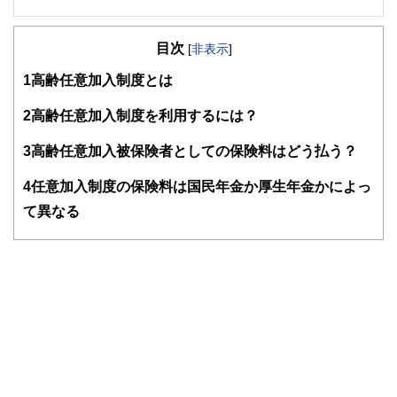
２級ファイナンシャルプランナー
大学在学中から行政書士、２級FP技能士、宅建士の資格を
目次
活かして活動を始める。
[
非表示
]
現在では行政書士・ファイナンシャルプランナーとして活躍
1
高齢任意加入制度とは
する傍ら、フリーライターとして精力的に活動中。広範な知
識をもとに市民法務から企業法務まで幅広く手掛ける。
2
高齢任意加入制度を利用するには？
3
高齢任意加入被保険者としての保険料はどう払う？
4
任意加入制度の保険料は国民年金か厚生年金かによっ
て異なる