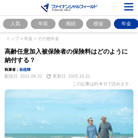
人気
年収
相続
税金
年金
トップ
>
年金
>
その他年金
高齢任意加入被保険者の保険料はどのように
納付する？
執筆者 :
柘植輝
配信日:
2021.06.22
更新日:
2025.10.21
この記事は約
4
分で読めます。