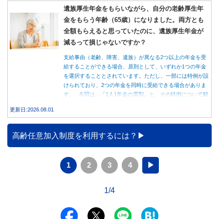
遺族厚生年金をもらいながら、自分の老齢厚生年
金をもらう年齢（65歳）になりました。両方とも
全額もらえると思っていたのに、遺族厚生年金が
減るって損じゃないですか？
支給事由（老齢、障害、遺族）が異なる2つ以上の年金を受
給することができる場合、原則として、いずれか1つの年金
を選択することとされています。ただし、一部には特例が設
けられており、2つの年金を同時に受給できる場合がありま
す。 今回は、「1人1年金の原則」と、その特例について解
説します。
更新日:2026.08.01
高齢任意加入制度を利用するには？
1
2
3
4
▶
1/4