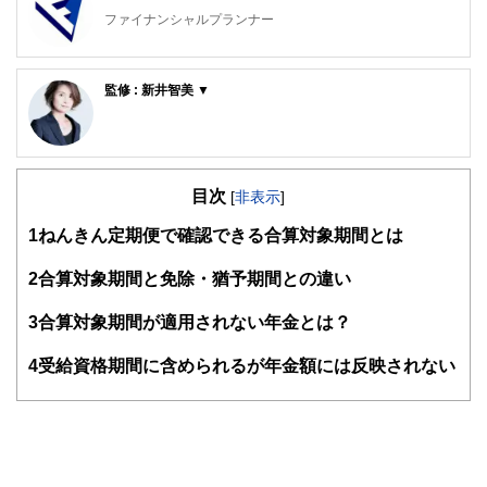
ファイナンシャルプランナー
FinancialField編集部は、金融、経済に関する記事を、日々
の暮らしにどのような影響を与えるかという視点で、お金の
監修 : 新井智美 ▼
知識がない方でも理解できるようわかりやすく発信していま
す。
新井智美/トータルマネーコンサルタント
公式サイト：
https://marron-financial.com/
編集部のメンバーは、ファイナンシャルプランナーの資格取
（保有資格）
得者を中心に「お金や暮らし」に関する書籍・雑誌の編集経
・１級ファイナンシャル・プランニング技能士
験者で構成され、企画立案から記事掲載まですべての工程に
目次
[
非表示
]
・CFP®
関わることで、読者目線のコンテンツを追求しています。
・DC(確定拠出年金)プランナー
1
ねんきん定期便で確認できる合算対象期間とは
・住宅ローンアドバイザー
FinancialFieldの特徴は、ファイナンシャルプランナー、弁
・証券外務員
護士、税理士、宅地建物取引士、相続診断士、住宅ローンア
2
合算対象期間と免除・猶予期間との違い
マネーコンサルタントとしての個人向け相談、NISA・
ドバイザー、DCプランナー、公認会計士、社会保険労務
iDeCoをはじめとした運用にまつわ
士、行政書士、投資アナリスト、キャリアコンサルタントな
3
合算対象期間が適用されない年金とは？
るセミナー講師のほか、金融メディアへの執筆および監修に
ど150名以上の有資格者を執筆者・監修者として迎え、むず
携わっている。現在年間200本
かしく感じられる年金や税金、相続、保険、ローンなどの話
4
受給資格期間に含められるが年金額には反映されない
以上の執筆・監修をこなしており、これまでの執筆・監修実
をわかりやすく発信している点です。
績は3,500本を超える。
このように編集経験豊富なメンバーと金融や経済に精通した
執筆者・監修者による執筆体制を築くことで、内容のわかり
やすさはもちろんのこと、読み応えのあるコンテンツと確か
な情報発信を実現しています。