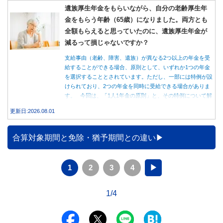
遺族厚生年金をもらいながら、自分の老齢厚生年
金をもらう年齢（65歳）になりました。両方とも
全額もらえると思っていたのに、遺族厚生年金が
減るって損じゃないですか？
支給事由（老齢、障害、遺族）が異なる2つ以上の年金を受
給することができる場合、原則として、いずれか1つの年金
を選択することとされています。ただし、一部には特例が設
けられており、2つの年金を同時に受給できる場合がありま
す。 今回は、「1人1年金の原則」と、その特例について解
説します。
更新日:2026.08.01
合算対象期間と免除・猶予期間との違い
1
2
3
4
▶
1/4