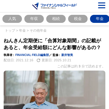
人気
年収
相続
税金
年金
トップ
>
年金
>
その他年金
ねんきん定期便に「合算対象期間」の記載が
あると、年金受給額にどんな影響があるの？
執筆者 :
FINANCIAL FIELD編集部
／ 監修 :
新井智美
配信日:
2021.12.16
更新日:
2025.10.21
この記事は約
3
分で読めます。