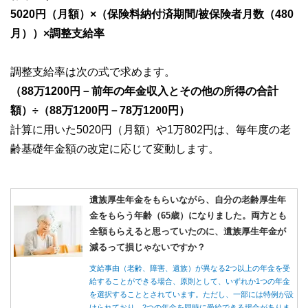
5020円（月額）×（保険料納付済期間/被保険者月数（480
月））×調整支給率
調整支給率は次の式で求めます。
（88万1200円－前年の年金収入とその他の所得の合計
額）÷（88万1200円－78万1200円）
計算に用いた5020円（月額）や1万802円は、毎年度の老
齢基礎年金額の改定に応じて変動します。
遺族厚生年金をもらいながら、自分の老齢厚生年
金をもらう年齢（65歳）になりました。両方とも
全額もらえると思っていたのに、遺族厚生年金が
減るって損じゃないですか？
支給事由（老齢、障害、遺族）が異なる2つ以上の年金を受
給することができる場合、原則として、いずれか1つの年金
を選択することとされています。ただし、一部には特例が設
けられており、2つの年金を同時に受給できる場合がありま