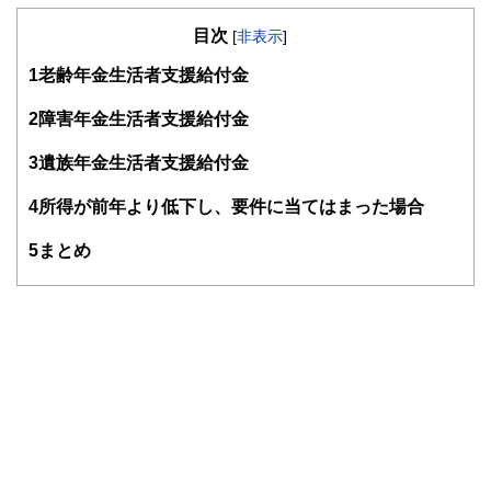
（保有資格）
・１級ファイナンシャル・プランニング技能士
目次
[
非表示
]
・CFP®
・DC(確定拠出年金)プランナー
1
老齢年金生活者支援給付金
・住宅ローンアドバイザー
・証券外務員
2
障害年金生活者支援給付金
マネーコンサルタントとしての個人向け相談、NISA・
iDeCoをはじめとした運用にまつわ
3
遺族年金生活者支援給付金
るセミナー講師のほか、金融メディアへの執筆および監修に
携わっている。現在年間200本
4
所得が前年より低下し、要件に当てはまった場合
以上の執筆・監修をこなしており、これまでの執筆・監修実
績は3,500本を超える。
5
まとめ