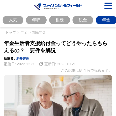
人気
年収
相続
税金
年金
トップ
>
年金
>
国民年金
年金生活者支援給付金ってどうやったらもら
えるの？ 要件を解説
執筆者 :
新井智美
配信日:
2022.12.30
更新日:
2025.10.21
この記事は約
4
分で読めます。