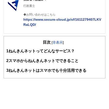
行政書士
◆お問い合わせはこちら
https://www.secure-cloud.jp/sf/1611279407LKV
RaLQD/
２級ファイナンシャルプランナー
大学在学中から行政書士、２級FP技能士、宅建士の資格を
目次
活かして活動を始める。
[
非表示
]
現在では行政書士・ファイナンシャルプランナーとして活躍
1
ねんきんネットってどんなサービス？
する傍ら、フリーライターとして精力的に活動中。広範な知
識をもとに市民法務から企業法務まで幅広く手掛ける。
2
スマホからねんきんネットでできること
3
ねんきんネットはスマホでも十分活用できる