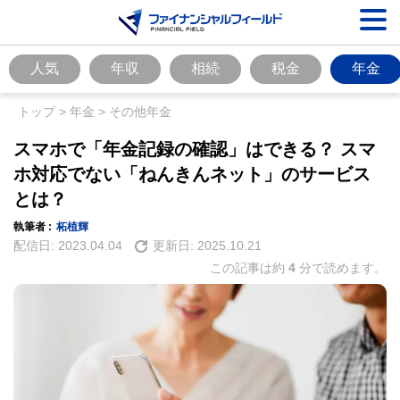
人気
年収
相続
税金
年金
トップ
>
年金
>
その他年金
スマホで「年金記録の確認」はできる？ スマ
ホ対応でない「ねんきんネット」のサービス
とは？
執筆者 :
柘植輝
配信日:
2023.04.04
更新日:
2025.10.21
この記事は約
4
分で読めます。