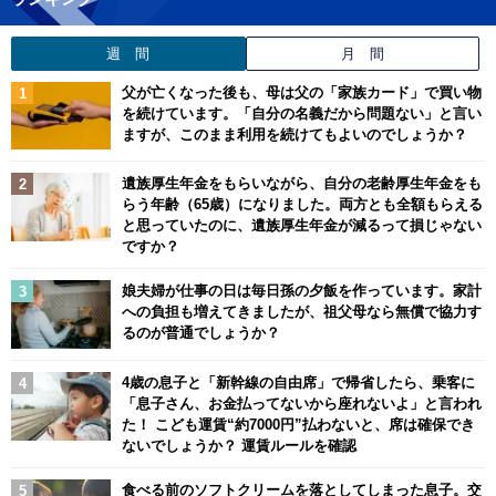
週 間
月 間
父が亡くなった後も、母は父の「家族カード」で買い物
を続けています。「自分の名義だから問題ない」と言い
ますが、このまま利用を続けてもよいのでしょうか？
遺族厚生年金をもらいながら、自分の老齢厚生年金をも
らう年齢（65歳）になりました。両方とも全額もらえる
と思っていたのに、遺族厚生年金が減るって損じゃない
ですか？
娘夫婦が仕事の日は毎日孫の夕飯を作っています。家計
への負担も増えてきましたが、祖父母なら無償で協力す
るのが普通でしょうか？
4歳の息子と「新幹線の自由席」で帰省したら、乗客に
「息子さん、お金払ってないから座れないよ」と言われ
た！ こども運賃“約7000円”払わないと、席は確保でき
ないでしょうか？ 運賃ルールを確認
食べる前のソフトクリームを落としてしまった息子。交