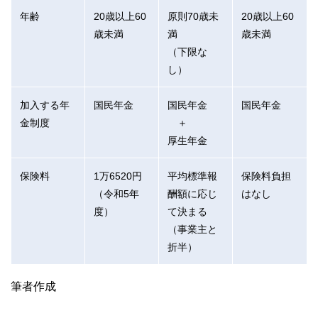
年齢
20歳以上60
原則70歳未
20歳以上60
歳未満
満
歳未満
（下限な
し）
加入する年
国民年金
国民年金
国民年金
金制度
＋
厚生年金
保険料
1万6520円
平均標準報
保険料負担
（令和5年
酬額に応じ
はなし
度）
て決まる
（事業主と
折半）
筆者作成