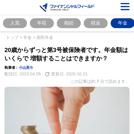
人気
年収
相続
税金
年金
トップ
>
年金
>
国民年金
20歳からずっと第3号被保険者です。年金額は
いくらで 増額することはできますか？
執筆者 :
小山英斗
配信日:
2023.04.05
更新日:
2025.10.21
この記事は約
7
分で読めます。