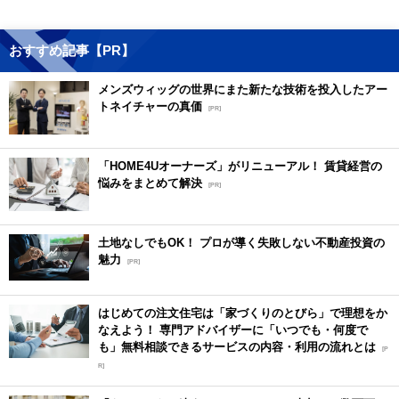
おすすめ記事【PR】
メンズウィッグの世界にまた新たな技術を投入したアー
トネイチャーの真価
[PR]
「HOME4Uオーナーズ」がリニューアル！ 賃貸経営の
悩みをまとめて解決
[PR]
土地なしでもOK！ プロが導く失敗しない不動産投資の
魅力
[PR]
はじめての注文住宅は「家づくりのとびら」で理想をか
なえよう！ 専門アドバイザーに「いつでも・何度で
も」無料相談できるサービスの内容・利用の流れとは
[P
R]