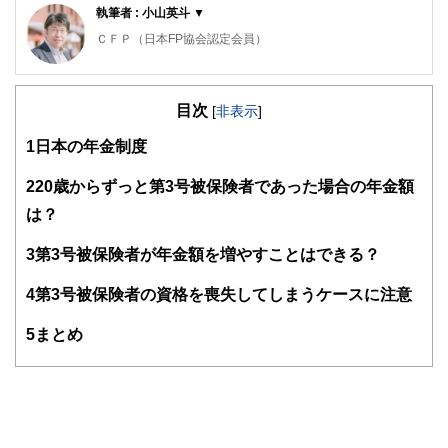
執筆者 : 小山英斗 ▼
ＣＦＰ（日本FP協会認定会員）
1級ＦＰ技能士（資産設計提案業務）
住宅ローンアドバイザー､住宅建築コーディネーター
目次
未来が見えるね研究所 代表
[
非表示
]
座右の銘：虚静恬淡
1
日本の年金制度
好きなもの：旅行、建築、カフェ、散歩、今ここ
人生100年時代、これまでの「学校で出て社会人になり家庭
2
20歳からずっと第3号被保険者であった場合の年金額
や家を持って定年そして老後」という単線的な考え方がなく
は？
なっていき、これからは多様な選択肢がある中で自分のやり
たい人生を生涯通じてどう実現させていくかがますます大事
になってきます。
3
第3号被保険者が年金額を増やすことはできる？
「未来が見えるね研究所」では、多くの人と多くの未来を一
4
第3号被保険者の資格を喪失してしまうケースに注意
緒に描いていきたいと思います。
https://miraiken.amebaownd.com/
5
まとめ