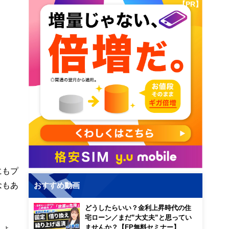
【PR】
にもプ
念もあ
おすすめ動画
どうしたらいい？金利上昇時代の住
宅ローン／まだ”大丈夫”と思ってい
しょ
ませんか？【FP無料セミナー】