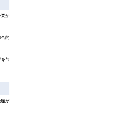
必要が
総合的
響を与
金額が