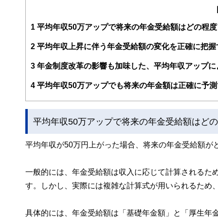
編集部のメンバーは、ファイナンシャルプランナーの資格
案から記事掲載まですべての工程に関わることで、読者目
1
平均年収50万アップで将来の年金受給額はどの程
FinancialFieldの特徴は、ファイナンシャルプラ
2
平均年収上昇に伴う年金受給額の変化を正確に把握
ー、公認会計士、社会保険労務士、行政書士、投資アナリ
え、むずかしく感じられる年金や税金、相続、保険、ロー
3
年金制度改革の影響も加味した、平均年収アップに
このように編集経験豊富なメンバーと金融や経済に精通し
4
平均年収50万アップでも将来の年金額は正確に予測
と、読み応えのあるコンテンツと確かな情報発信を実現し
私たちは、快適でより良い生活のアイデアを提供するお金
平均年収50万アップで将来の年金受給額はど
平均年収が50万円上がった場合、将来の年金受給額が
一般的には、年金受給額は収入に応じて計算されるた
す。しかし、実際には複雑な計算式が用いられるため
具体的には、年金受給額は「基礎年金額」と「厚生年