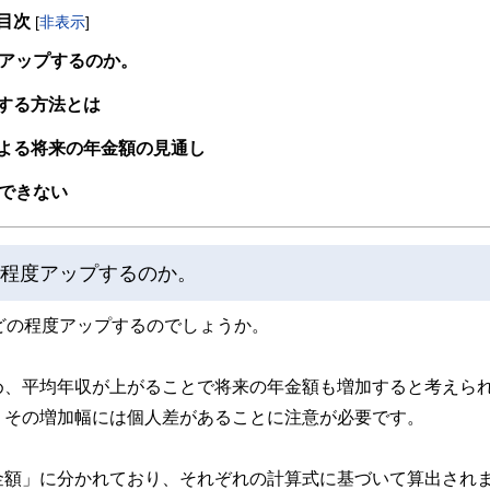
目次
[
非表示
]
取得者を中心に「お金や暮らし」に関する書籍・雑誌の編集経験者で構成され、企
線のコンテンツを追求しています。
度アップするのか。
ンナー、弁護士、税理士、宅地建物取引士、相続診断士、住宅ローンアドバイザー、DCプラ
する方法とは
スト、キャリアコンサルタントなど150名以上の有資格者を執筆者・監修者として
ンなどの話をわかりやすく発信している点です。
よる将来の年金額の見通し
た執筆者・監修者による執筆体制を築くことで、内容のわかりやすさはもちろんの
できない
ています。
のコンシェルジュを目指します。
の程度アップするのか。
どの程度アップするのでしょうか。
め、平均年収が上がることで将来の年金額も増加すると考えら
、その増加幅には個人差があることに注意が必要です。
金額」に分かれており、それぞれの計算式に基づいて算出され