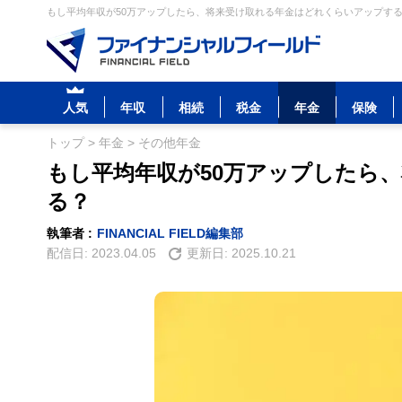
もし平均年収が50万アップしたら、将来受け取れる年金はどれくらいアップする？
人気
年収
相続
税金
年金
保険
トップ
>
年金
>
その他年金
もし平均年収が50万アップしたら
る？
執筆者 :
FINANCIAL FIELD編集部
配信日:
2023.04.05
更新日:
2025.10.21