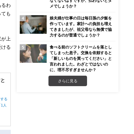
なくないはずですが、払わないとダ
あるわ
メでしょうか？
っても
娘夫婦が仕事の日は毎日孫の夕飯を
作っています。家計への負担も増え
てきましたが、祖父母なら無償で協
力するのが普通でしょうか？
収が上
受ける
食べる前のソフトクリームを落とし
てしまった息子。交換を依頼すると
「新しいものを買ってください」と
言われました。わざとではないの
に、理不尽すぎませんか？
方と
さらに見る
択する
1人