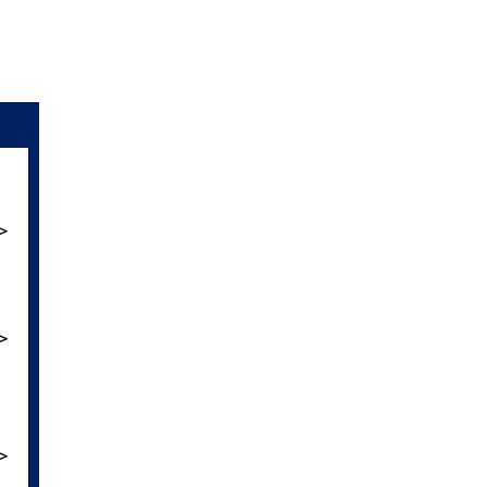
＞
＞
＞