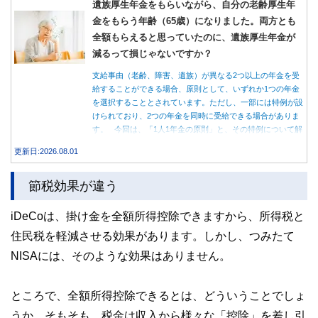
遺族厚生年金をもらいながら、自分の老齢厚生年
金をもらう年齢（65歳）になりました。両方とも
全額もらえると思っていたのに、遺族厚生年金が
減るって損じゃないですか？
支給事由（老齢、障害、遺族）が異なる2つ以上の年金を受
給することができる場合、原則として、いずれか1つの年金
を選択することとされています。ただし、一部には特例が設
けられており、2つの年金を同時に受給できる場合がありま
す。 今回は、「1人1年金の原則」と、その特例について解
説します。
更新日:2026.08.01
節税効果が違う
iDeCoは、掛け金を全額所得控除できますから、所得税と
住民税を軽減させる効果があります。しかし、つみたて
NISAには、そのような効果はありません。
ところで、全額所得控除できるとは、どういうことでしょ
うか。そもそも、税金は収入から様々な「控除」を差し引