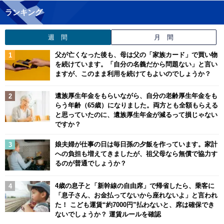
ランキング
週 間
月 間
父が亡くなった後も、母は父の「家族カード」で買い物
を続けています。「自分の名義だから問題ない」と言い
ますが、このまま利用を続けてもよいのでしょうか？
遺族厚生年金をもらいながら、自分の老齢厚生年金をも
らう年齢（65歳）になりました。両方とも全額もらえる
と思っていたのに、遺族厚生年金が減るって損じゃない
ですか？
娘夫婦が仕事の日は毎日孫の夕飯を作っています。家計
への負担も増えてきましたが、祖父母なら無償で協力す
るのが普通でしょうか？
4歳の息子と「新幹線の自由席」で帰省したら、乗客に
「息子さん、お金払ってないから座れないよ」と言われ
た！ こども運賃“約7000円”払わないと、席は確保でき
ないでしょうか？ 運賃ルールを確認