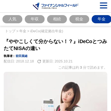
人気
年収
相続
税金
年金
トップ
>
年金
>
iDeCo(確定拠出年金)
『ややこしくて分からない！？』iDeCoとつみ
たてNISAの違い
執筆者 :
前田菜緒
配信日:
2018.12.18
更新日:
2025.10.21
この記事は約
3
分で読めます。