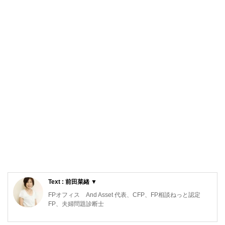
Text : 前田菜緒 ▼
FPオフィス And Asset 代表、CFP、FP相談ねっと認定
FP、夫婦問題診断士
保険代理店勤務を経て独立。高齢出産夫婦が2人目を産み、