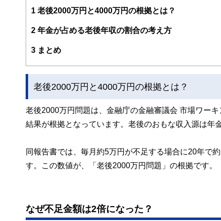
案から記事掲載まですべての工程に関わることで、読者目
1
老後2000万円と4000万円の根拠とは？
FinancialFieldの特徴は、ファイナンシャルプラ
2
年金が占める老後年収の割合の考え方
ー、公認会計士、社会保険労務士、行政書士、投資アナリ
え、むずかしく感じられる年金や税金、相続、保険、ロー
3
まとめ
このように編集経験豊富なメンバーと金融や経済に精通し
と、読み応えのあるコンテンツと確かな情報発信を実現し
老後2000万円と4000万円の根拠とは？
私たちは、快適でより良い生活のアイデアを提供するお金
老後2000万円問題は、金融庁の金融審議会 市場ワ
結果が根拠となっています。老後のおもな収入源は年
同報告書では、毎月約5万円が不足する場合に20年で約1
す。この数値が、「老後2000万円問題」の根拠です。
なぜ不足金額は2倍になった？