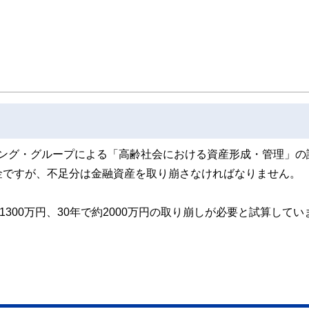
線のコンテンツを追求しています。
ンナー、弁護士、税理士、宅地建物取引士、相続診断士、住宅ローンアドバイザー、DCプラ
スト、キャリアコンサルタントなど150名以上の有資格者を執筆者・監修者として
ンなどの話をわかりやすく発信している点です。
た執筆者・監修者による執筆体制を築くことで、内容のわかりやすさはもちろんの
ています。
のコンシェルジュを目指します。
ーキング・グループによる「高齢社会における資産形成・管理」の
金ですが、不足分は金融資産を取り崩さなければなりません。
300万円、30年で約2000万円の取り崩しが必要と試算してい