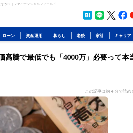
ですか？ | ファイナンシャルフィールド
ローン
資産運用
暮らし
老後
家計
キャリア
価高騰で最低でも「4000万」必要って本
この記事は約
4
分で読め