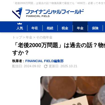
「老後2000万問題」は過去の話？物価高騰で最低でも「4000万」必要って本当
人気
年収
相続
税金
年金
保険
トップ
>
年金
>
その他年金
「老後2000万問題」は過去の話？物
すか？
執筆者 :
FINANCIAL FIELD編集部
配信日:
2024.09.02
更新日:
2025.10.21