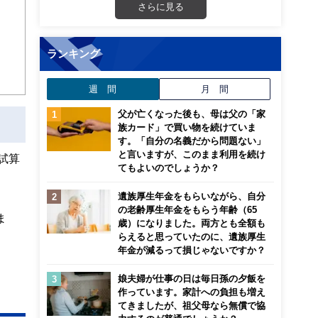
さらに見る
ンナ
迎
ランキング
こ
週 間
月 間
父が亡くなった後も、母は父の「家
族カード」で買い物を続けていま
す。「自分の名義だから問題ない」
と言いますが、このまま利用を続け
試算
てもよいのでしょうか？
遺族厚生年金をもらいながら、自分
の老齢厚生年金をもらう年齢（65
ま
歳）になりました。両方とも全額も
らえると思っていたのに、遺族厚生
年金が減るって損じゃないですか？
娘夫婦が仕事の日は毎日孫の夕飯を
作っています。家計への負担も増え
てきましたが、祖父母なら無償で協