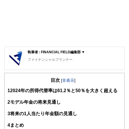
執筆者 : FINANCIAL FIELD編集部 ▼
ファイナンシャルプランナー
FinancialField編集部は、金融、経済に関する記事を、日々
の暮らしにどのような影響を与えるかという視点で、お金の
目次
知識がない方でも理解できるようわかりやすく発信していま
[
非表示
]
す。
1
2024年の所得代替率は61.2％と50％を大きく超える
編集部のメンバーは、ファイナンシャルプランナーの資格取
得者を中心に「お金や暮らし」に関する書籍・雑誌の編集経
2
モデル年金の将来見通し
験者で構成され、企画立案から記事掲載まですべての工程に
関わることで、読者目線のコンテンツを追求しています。
3
将来の1人当たり年金額の見通し
FinancialFieldの特徴は、ファイナンシャルプランナー、弁
4
まとめ
護士、税理士、宅地建物取引士、相続診断士、住宅ローンア