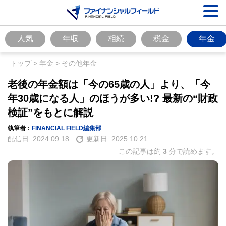
人気
年収
相続
税金
年金
トップ
>
年金
>
その他年金
老後の年金額は「今の65歳の人」より、「今
年30歳になる人」のほうが多い!? 最新の“財政
検証”をもとに解説
執筆者 :
FINANCIAL FIELD編集部
配信日:
2024.09.18
更新日:
2025.10.21
この記事は約
3
分で読めます。