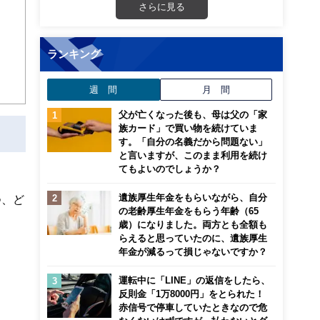
さらに見る
ランキング
週 間
月 間
父が亡くなった後も、母は父の「家
族カード」で買い物を続けていま
す。「自分の名義だから問題ない」
と言いますが、このまま利用を続け
てもよいのでしょうか？
遺族厚生年金をもらいながら、自分
つ、ど
の老齢厚生年金をもらう年齢（65
歳）になりました。両方とも全額も
らえると思っていたのに、遺族厚生
年金が減るって損じゃないですか？
運転中に「LINE」の返信をしたら、
反則金「1万8000円」をとられた！
赤信号で停車していたときなので危