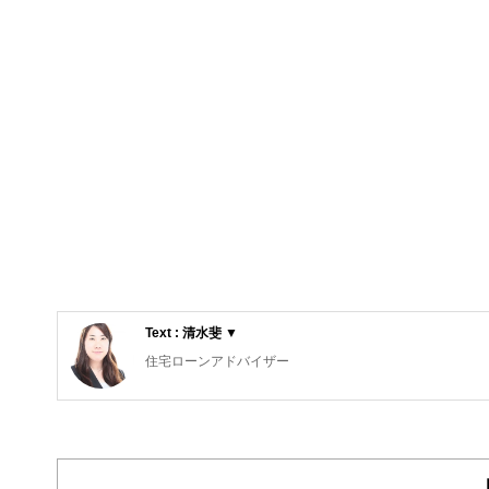
Text : 清水斐 ▼
住宅ローンアドバイザー
１級ファイナンシャル・プランニング技能士、ＣＦＰ(R)
高専・大学を卒業後Webの制作会社を経て企業系ファイ
京で活動中。主に30～40代、同年代の子育て・住宅購
方・つかい方のアドバイスに力を入れている。ライフプラ
る。