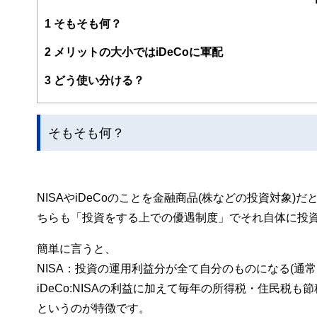
http://www.fp-saku.com/
1
そもそも何？
2
メリットの大小ではiDeCoに軍配
3
どう使い分ける？
そもそも何？
NISAやiDeCoのことを金融商品(株などの投資対象
ちらも「投資をする上での優遇制度」でそれ自体に投
簡単に言うと、
NISA：投資の運用利益分が全て自分のものになる(通常
iDeCo:NISAの利益に加えて毎年の所得税・住民税
というのが特徴です。