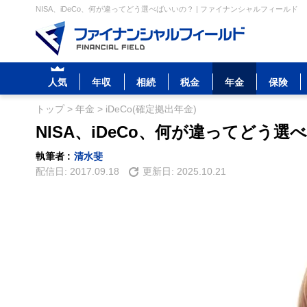
NISA、iDeCo、何が違ってどう選べばいいの？ | ファイナンシャルフィールド
人気
年収
相続
税金
年金
保険
トップ
>
年金
>
iDeCo(確定拠出年金)
NISA、iDeCo、何が違ってどう選
執筆者 :
清水斐
配信日:
2017.09.18
更新日:
2025.10.21