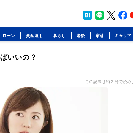
ローン
資産運用
暮らし
老後
家計
キャリア
べばいいの？
この記事は約
2
分で読め