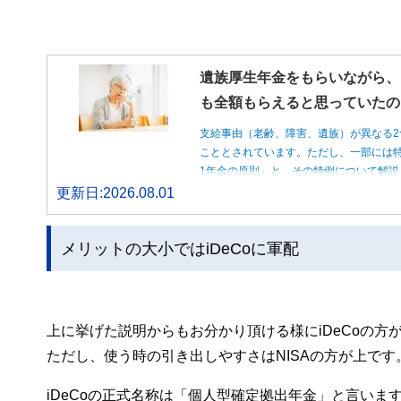
遺族厚生年金をもらいながら、
も全額もらえると思っていたの
支給事由（老齢、障害、遺族）が異なる2
こととされています。ただし、一部には特
1年金の原則」と、その特例について解説
更新日:2026.08.01
メリットの大小ではiDeCoに軍配
上に挙げた説明からもお分かり頂ける様にiDeCoの方
ただし、使う時の引き出しやすさはNISAの方が上です
iDeCoの正式名称は「個人型確定拠出年金」と言いま