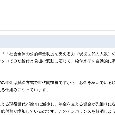
い人とともに、同年代の高齢者層から絶大な信頼を集めている。
60歳からの「働き方」と「お金」の正解」を出版し、好評販売中。
Pで無料FP相談を受け付け中。
プラント輸出ビジネスに携わる。今までに訪れた国は35か国を超え、海外の話題に
iansummer.wixsite.com/summerarrow
、「『社会全体の公的年金制度を支える力（現役世代の人数）
マクロでみた給付と負担の変動に応じて、給付水準を自動的に
在の年金は賦課方式で世代間扶養ですから、お金を稼いでいる
える仕組みになっています。
支える現役世代が徐々に減少し、年金を支える資金が先細りに
金給付額が増加しているのです。このアンバランスを解消しよ