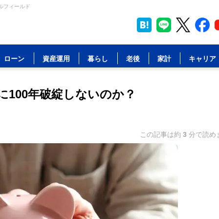
ャルフィールド
ローン
資産運用
暮らし
老後
家計
キャリア
に100年破綻しないのか？
この記事は約
3
分で読め