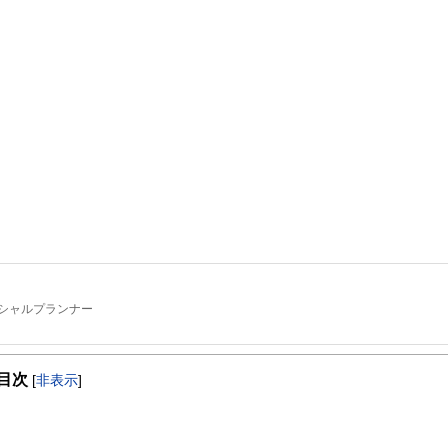
シャルプランナー
。
目次
[
非表示
]
本FP協会認定）を最速で取得。証券外務員第一種（日本証券業協会認定）。
費などのライフプラン全般、定年後の働き方や年金・資産運用・相続などの老後対策