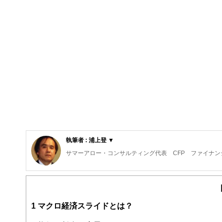
執筆者 : 浦上登 ▼
サマーアロー・コンサルティング代表 CFP ファイナン
東京の築地生まれ。魚市場や築地本願寺のある下町で育つ
現在、サマーアロー・コンサルティングの代表。
ファイナンシャル・プランナーの上位資格であるCFP（日
1
マクロ経済スライドとは？
FPとしてのアドバイスの範囲は、住宅購入、子供の教育