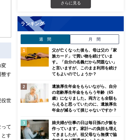
さらに見る
ランキング
も明
週 間
月 間
父が亡くなった後も、母は父の「家
族カード」で買い物を続けていま
す。「自分の名義だから問題ない」
の変
と言いますが、このまま利用を続け
調整す
てもよいのでしょうか？
遺族厚生年金をもらいながら、自分
の老齢厚生年金をもらう年齢（65
歳）になりました。両方とも全額も
現役世
らえると思っていたのに、遺族厚生
年金が減るって損じゃないですか？
娘夫婦が仕事の日は毎日孫の夕飯を
なって
作っています。家計への負担も増え
てきましたが、祖父母なら無償で協
うとす