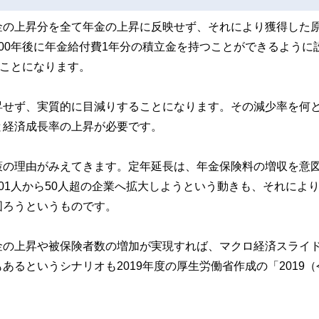
金の上昇分を全て年金の上昇に反映せず、それにより獲得した
00年後に年金給付費1年分の積立金を持つことができるように
うことになります。
昇せず、実質的に目減りすることになります。その減少率を何
と経済成長率の上昇が必要です。
策の理由がみえてきます。定年延長は、年金保険料の増収を意
01人から50人超の企業へ拡大しようという動きも、それによ
図ろうというものです。
金の上昇や被保険者数の増加が実現すれば、マクロ経済スライ
るというシナリオも2019年度の厚生労働省作成の「2019（
。