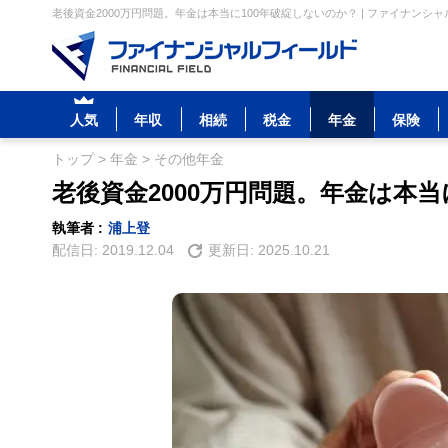
老後資金2000万円問題。年金は本当に100年破綻しないのか？ | ファイナンシ
人気
年収
相続
税金
年金
保険
トップ
>
年金
>
その他年金
老後資金2000万円問題。年金は本当
執筆者 :
浦上登
配信日:
2019.12.04
更新日:
2025.10.21