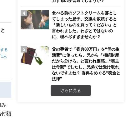
力するのが普通でしょうか？
食べる前のソフトクリームを落とし
てしまった息子。交換を依頼すると
「新しいものを買ってください」と
方と
言われました。わざとではないの
に、理不尽すぎませんか？
父の葬儀で「香典80万円」を“母の生
択する
活費”に使ったら、兄から「相続財産
1人
だから分けろ」と言われ困惑…“喪主
は母親”でしたし、兄弟では受け取れ
ないですよね？ 香典をめぐる“税金と
法律”
さらに見る
組み
給付額