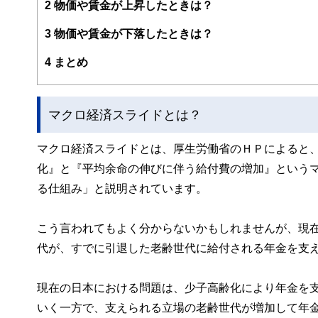
2
物価や賃金が上昇したときは？
幅広い分野をカバーし、これから人生の礎を築いていく若
3
物価や賃金が下落したときは？
2023年7月PHP研究所より「70歳の現役FPが教える
現在、出版を記念して、サマーアロー・コンサルティングH
4
まとめ
早稲田大学卒業後、大手重工業メーカーに勤務、海外向け
るい。
マクロ経済スライドとは？
サマーアロー・コンサルティングHPアドレス：
https://br
マクロ経済スライドとは、厚生労働省のＨＰによると
化』と『平均余命の伸びに伴う給付費の増加』という
る仕組み」と説明されています。
こう言われてもよく分からないかもしれませんが、現
代が、すでに引退した老齢世代に給付される年金を支
現在の日本における問題は、少子高齢化により年金を
いく一方で、支えられる立場の老齢世代が増加して年