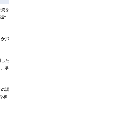
原資を
設計
とか抑
図した
り、厚
ドの調
令和