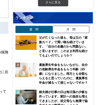
さらに見る
ランキング
週 間
月 間
父が亡くなった後も、母は父の「家
族カード」で買い物を続けていま
す。「自分の名義だから問題ない」
と言いますが、このまま利用を続け
の保険
てもよいのでしょうか？
遺族厚生年金をもらいながら、自分
の老齢厚生年金をもらう年齢（65
校に在
歳）になりました。両方とも全額も
らえると思っていたのに、遺族厚生
年金が減るって損じゃないですか？
って
娘夫婦が仕事の日は毎日孫の夕飯を
作っています。家計への負担も増え
てきましたが、祖父母なら無償で協