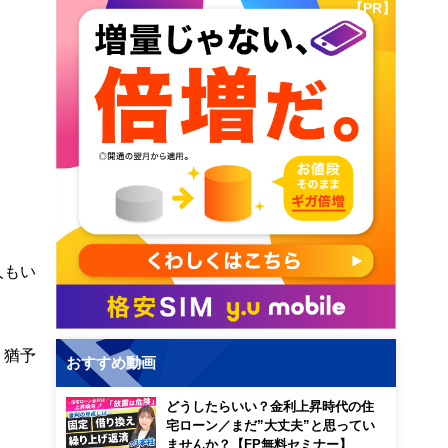
【PR】
人もい
、猶予
おすすめ動画
どうしたらいい？金利上昇時代の住
宅ローン／まだ”大丈夫”と思ってい
ませんか？【FP無料セミナー】