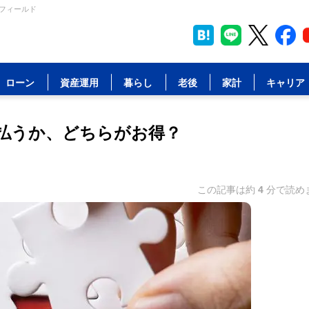
ルフィールド
ローン
資産運用
暮らし
老後
家計
キャリア
払うか、どちらがお得？
この記事は約
4
分で読め