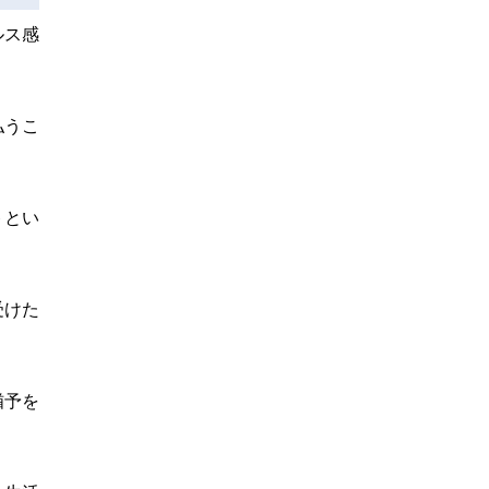
ルス感
払うこ
トとい
受けた
猶予を