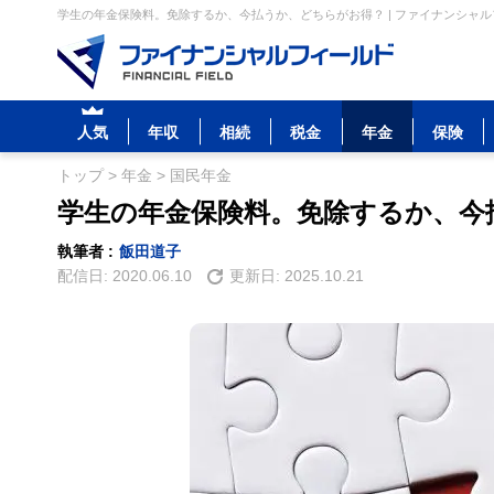
学生の年金保険料。免除するか、今払うか、どちらがお得？ | ファイナンシャ
人気
年収
相続
税金
年金
保険
トップ
>
年金
>
国民年金
学生の年金保険料。免除するか、今
執筆者 :
飯田道子
配信日:
2020.06.10
更新日:
2025.10.21