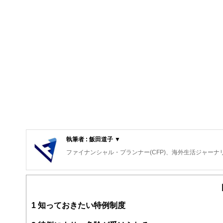
執筆者 : 飯田道子 ▼
ファイナンシャル・プランナー(CFP)、海外生活ジャーナ
金融機関勤務を経て９６年ＦＰ資格を取得。各種相談業務
どの金融機関にも属さない独立系ＦＰです。
https://paradisewave.jimdo.com/
1
知っておきたい特例制度