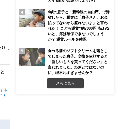
力するのが普通でしょうか？
4歳の息子と「新幹線の自由席」で帰
省したら、乗客に「息子さん、お金
払ってないから座れないよ」と言わ
れた！ こども運賃“約7000円”払わな
いと、席は確保できないでしょう
か？ 運賃ルールを確認
なりま
食べる前のソフトクリームを落とし
てしまった息子。交換を依頼すると
「新しいものを買ってください」と
言われました。わざとではないの
方と
に、理不尽すぎませんか？
さらに見る
択する
1人