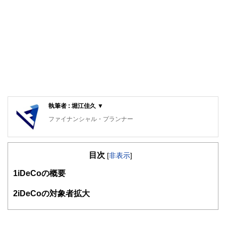
執筆者 : 堀江佳久 ▼
ファイナンシャル・プランナー
中小企業診断士
早稲田大学理工学部卒業。副業OKの会社に勤務する現役の
目次
理科系サラリーマン部長。趣味が貯金であり、株・FX・仮
[
非表示
]
想通貨を運用し、毎年利益を上げている。サラリーマンの立
1
iDeCoの概要
場でお金に関することをアドバイスすることをライフワーク
にしている。
2
iDeCoの対象者拡大