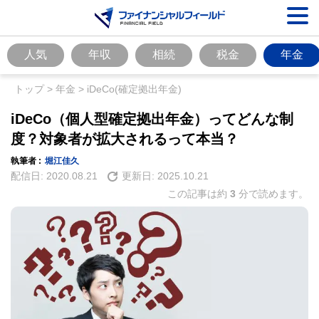
人気
年収
相続
税金
年金
トップ
>
年金
>
iDeCo(確定拠出年金)
iDeCo（個人型確定拠出年金）ってどんな制
度？対象者が拡大されるって本当？
執筆者 :
堀江佳久
配信日:
2020.08.21
更新日:
2025.10.21
この記事は約
3
分で読めます。