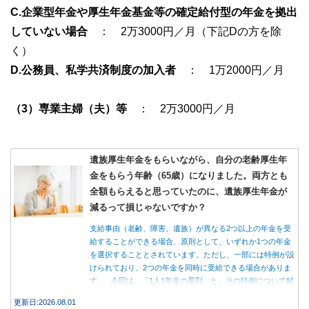
C.企業型年金や厚生年金基金等の確定給付型の年金を拠出
していない場合
： 2万3000円／月（下記Dの方を除
く）
D.公務員、私学共済制度の加入者
： 1万2000円／月
（3）専業主婦（夫）等
： 2万3000円／月
遺族厚生年金をもらいながら、自分の老齢厚生年
金をもらう年齢（65歳）になりました。両方とも
全額もらえると思っていたのに、遺族厚生年金が
減るって損じゃないですか？
支給事由（老齢、障害、遺族）が異なる2つ以上の年金を受
給することができる場合、原則として、いずれか1つの年金
を選択することとされています。ただし、一部には特例が設
けられており、2つの年金を同時に受給できる場合がありま
す。 今回は、「1人1年金の原則」と、その特例について解
説します。
更新日:2026.08.01