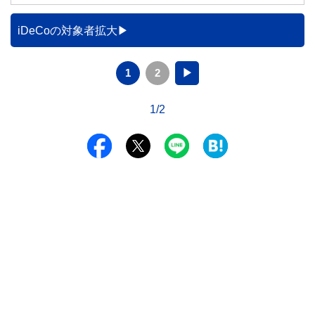
iDeCoの対象者拡大
1
2
▶
1/2